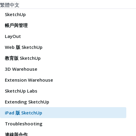
繁體中文
SketchUp
帳戶與管理
LayOut
Web 版 SketchUp
教育版 SketchUp
3D Warehouse
Extension Warehouse
SketchUp Labs
Extending SketchUp
iPad 版 SketchUp
Troubleshooting
連線與合作