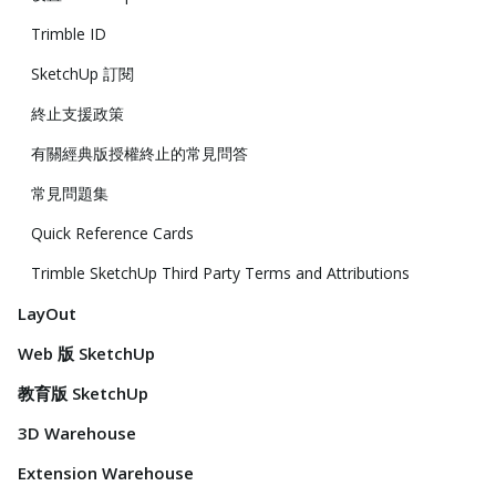
Trimble ID
SketchUp 訂閱
終止支援政策
有關經典版授權終止的常見問答
常見問題集
Quick Reference Cards
Trimble SketchUp Third Party Terms and Attributions
LayOut
Web 版 SketchUp
教育版 SketchUp
3D Warehouse
Extension Warehouse