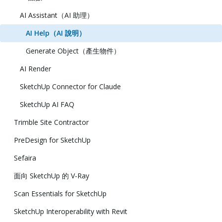
AI Assistant（AI 助理）
AI Help（AI 說明）
Generate Object（產生物件）
AI Render
SketchUp Connector for Claude
SketchUp AI FAQ
Trimble Site Contractor
PreDesign for SketchUp
Sefaira
面向 SketchUp 的 V-Ray
Scan Essentials for SketchUp
SketchUp Interoperability with Revit