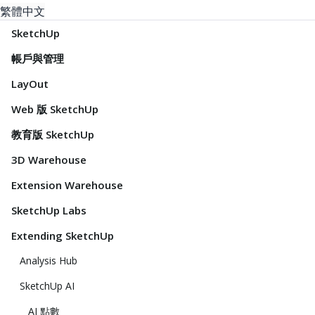
繁體中文
SketchUp
帳戶與管理
LayOut
Web 版 SketchUp
教育版 SketchUp
3D Warehouse
Extension Warehouse
SketchUp Labs
Extending SketchUp
Analysis Hub
SketchUp AI
AI 點數