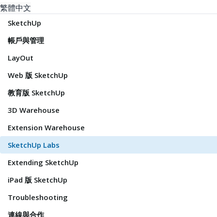
繁體中文
SketchUp
帳戶與管理
LayOut
Web 版 SketchUp
教育版 SketchUp
3D Warehouse
Extension Warehouse
SketchUp Labs
Extending SketchUp
iPad 版 SketchUp
Troubleshooting
連線與合作