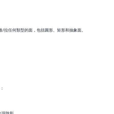
可以推/拉任何類型的面，包括圓形、矩形和抽象面。
：
出現陰影。