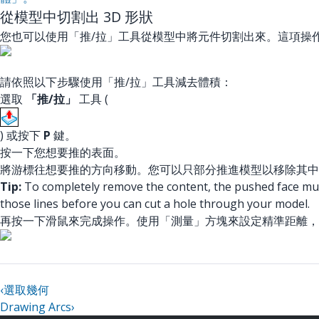
從模型中切割出 3D 形狀
您也可以使用「推/拉」工具從模型中將元件切割出來。這項操
請依照以下步驟使用「推/拉」工具減去體積：
選取
「推/拉」
工具 (
) 或按下
P
鍵。
按一下您想要推的表面。
將游標往想要推的方向移動。您可以只部分推進模型以移除其中
Tip:
To completely remove the content, the pushed face must 
those lines before you can cut a hole through your model.
再按一下滑鼠來完成操作。使用「測量」方塊來設定精準距離
‹
選取幾何
Drawing Arcs
›