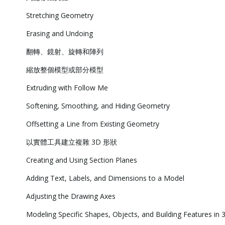
Stretching Geometry
Erasing and Undoing
翻轉、鏡射、旋轉和陣列
縮放整個模型或部分模型
Extruding with Follow Me
Softening, Smoothing, and Hiding Geometry
Offsetting a Line from Existing Geometry
以實體工具建立複雜 3D 形狀
Creating and Using Section Planes
Adding Text, Labels, and Dimensions to a Model
Adjusting the Drawing Axes
Modeling Specific Shapes, Objects, and Building Features in 