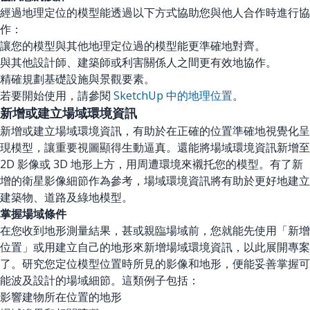
經過地理定位的模型能透過以下方式協助您與他人合作時進行協
作：
讓您的模型與其他地理定位過的模型能更準確地對齊。
與其他設計師、建築師或利害關係人之間更有效地協作。
精確規劃基礎設施與景觀要素。
若要開始使用，請參閱
SketchUp 中的地理位置
。
新增或建立場域環境資訊
新增或建立場域環境資訊，有助於在正確的位置準確地視覺化呈
現模型，讓重要視圖顯得生動逼真。還能將場域環境資訊新增至
2D 影像或 3D 地形上方，用周遭環境來襯托您的模型。有了新
增的衛星影像細節作為參考，場域環境資訊將有助於更好地建立
建築物、道路及綠地模型。
掌握場域條件
在您收到地形測量結果，甚或親臨場域前，您就能先使用「新增
位置」或用建立自己的地形來新增場域環境資訊，以此展開專案
了。研究您定位模型位置時所見的影像和地形，便能妥善掌握可
能波及設計的場域細節。這類例子包括：
影響建物所在位置的地形