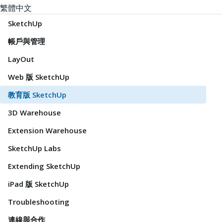
繁體中文
SketchUp
帳戶與管理
LayOut
Web 版 SketchUp
教育版 SketchUp
3D Warehouse
Extension Warehouse
SketchUp Labs
Extending SketchUp
iPad 版 SketchUp
Troubleshooting
連線與合作