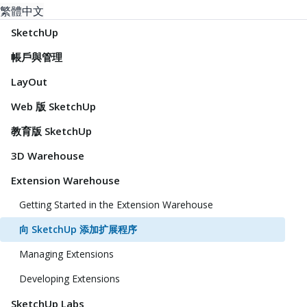
繁體中文
SketchUp
帳戶與管理
LayOut
Web 版 SketchUp
教育版 SketchUp
3D Warehouse
Extension Warehouse
Getting Started in the Extension Warehouse
向 SketchUp 添加扩展程序
Managing Extensions
Developing Extensions
SketchUp Labs