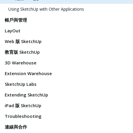
Using SketchUp with Other Applications
帳戶與管理
LayOut
Web 版 SketchUp
教育版 SketchUp
3D Warehouse
Extension Warehouse
SketchUp Labs
Extending SketchUp
iPad 版 SketchUp
Troubleshooting
連線與合作