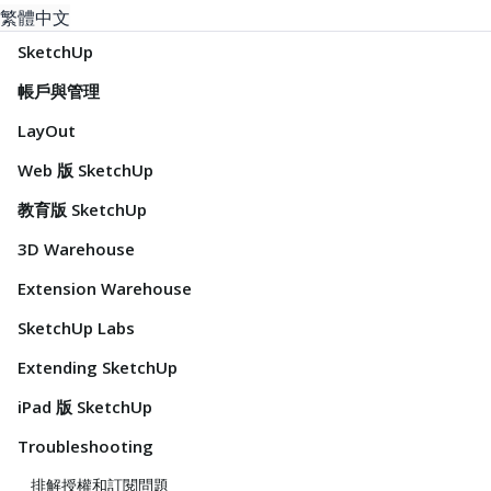
繁體中文
SketchUp
帳戶與管理
LayOut
Web 版 SketchUp
教育版 SketchUp
3D Warehouse
Extension Warehouse
SketchUp Labs
Extending SketchUp
iPad 版 SketchUp
Troubleshooting
排解授權和訂閱問題