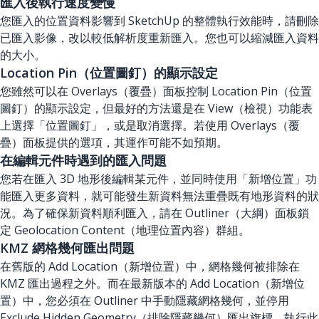
匯入後執行速度變慢
您匯入的位置資料影響到 SketchUp 的整體執行效能時，請刪除
已匯入影像，改以較低解析度重新匯入。您也可以縮減匯入資料
的大小。
Location Pin（位置圖釘）的顯示設定
您雖然可以在 Overlays（覆疊）面板控制 Location Pin（位置
圖釘）的顯示設定，但最好的方法還是在 View（檢視）功能表
上選擇「位置圖釘」，或是取消選擇。若使用 Overlays（覆
疊）面板提供的選項，其運作可能不如預期。
在編輯元件時遇到的匯入問題
您若在匯入 3D 地形後編輯某元件，並同時使用「新增位置」功
能匯入更多資料，就可能發生新資料無法重疊既有地形資料的狀
況。為了確保新資料順利匯入，請在 Outliner（大綱）面板鎖
定 Geolocation Content（地理位置內容）群組。
KMZ 網格幾何匯出問題
在舊版的 Add Location（新增位置）中，網格幾何被排除在
KMZ 匯出過程之外。而在最新版本的 Add Location（新增位
置）中，您必須在 Outliner 中手動隱藏網格幾何，並停用
Exclude Hidden Geometry（排除隱藏幾何）匯出旗標。執行此