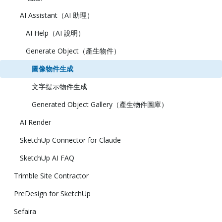
AI Assistant（AI 助理）
AI Help（AI 說明）
Generate Object（產生物件）
圖像物件生成
文字提示物件生成
Generated Object Gallery（產生物件圖庫）
AI Render
SketchUp Connector for Claude
SketchUp AI FAQ
Trimble Site Contractor
PreDesign for SketchUp
Sefaira