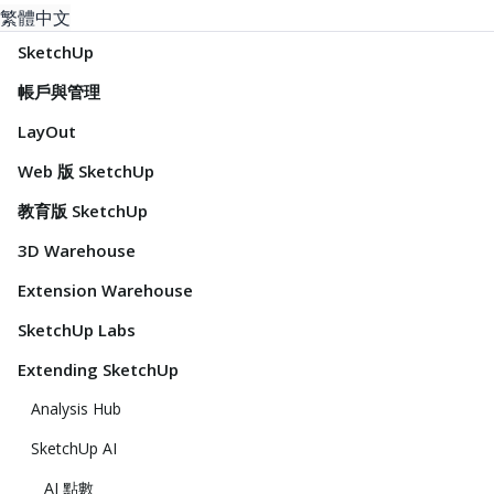
繁體中文
SketchUp
帳戶與管理
LayOut
Web 版 SketchUp
教育版 SketchUp
3D Warehouse
Extension Warehouse
SketchUp Labs
Extending SketchUp
Analysis Hub
SketchUp AI
AI 點數