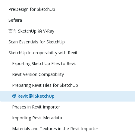
PreDesign for SketchUp
Sefaira
面向 SketchUp 的 V-Ray
Scan Essentials for SketchUp
SketchUp Interoperability with Revit
Exporting SketchUp Files to Revit
Revit Version Compatibility
Preparing Revit Files for SketchUp
從 Revit 到 SketchUp
Phases in Revit Importer
Importing Revit Metadata
Materials and Textures in the Revit Importer