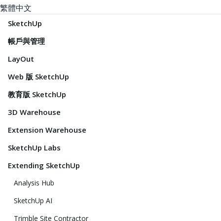
繁體中文
SketchUp
帳戶與管理
LayOut
Web 版 SketchUp
教育版 SketchUp
3D Warehouse
Extension Warehouse
SketchUp Labs
Extending SketchUp
Analysis Hub
SketchUp AI
Trimble Site Contractor