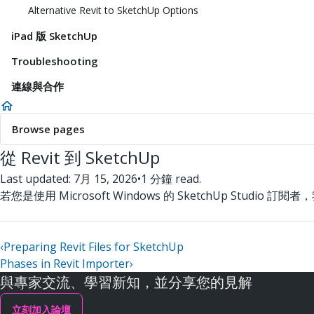
Alternative Revit to SketchUp Options
iPad 版 SketchUp
Troubleshooting
連線與合作
Browse pages
從 Revit 到 SketchUp
Last updated: 7月 15, 2026
•
1 分鐘 read.
若您是使用 Microsoft Windows 的 SketchUp Studio 訂
‹
Preparing Revit Files for SketchUp
Phases in Revit Importer
›
與專家交流、學習新知，並分享您的見解
立刻加入論壇