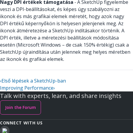
Nagy DPI értékek támogatása
‑ A SketchUp figyelembe
veszi a DPI-beállításokat, és képes úgy szabályozni az
ikonok és más grafikai elemek méretét, hogy azok nagy
DPI értékű képernyőkön is helyesen jelenjenek meg. Az
ikonok átméretezése a SketchUp indításakor történik. A
DPI érték, illetve a méretezési beállítások módosítása
esetén (Microsoft Windows – de csak 150% értékig) csak a
SketchUp újraindítása után jelennek meg helyes méretben
az ikonok és grafikai elemek.
‹
Első lépések a SketchUp-ban
Improving Performance
›
Talk with experts, learn, and share insights
Join the Forum
CONNECT WITH US