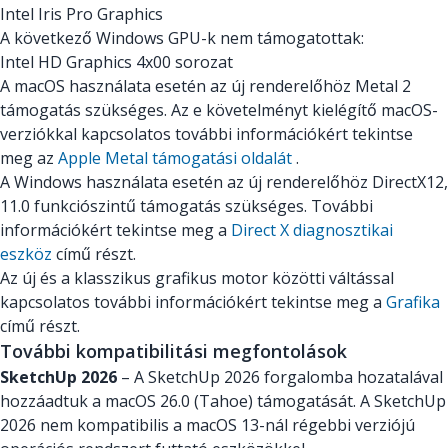
Intel Iris Pro Graphics
A következő Windows GPU-k nem támogatottak:
Intel HD Graphics 4x00 sorozat
A macOS használata esetén az új renderelőhöz Metal 2
támogatás szükséges. Az e követelményt kielégítő macOS-
verziókkal kapcsolatos további információkért tekintse
meg az
Apple Metal támogatási oldalát
.
A Windows használata esetén az új renderelőhöz DirectX12,
11.0 funkciószintű támogatás szükséges. További
információkért tekintse meg a
Direct X diagnosztikai
eszköz
című részt.
Az új és a klasszikus grafikus motor közötti váltással
kapcsolatos további információkért tekintse meg a
Grafika
című részt.
További kompatibilitási megfontolások
SketchUp 2026
– A SketchUp 2026 forgalomba hozatalával
hozzáadtuk a macOS 26.0 (Tahoe) támogatását. A SketchUp
2026 nem kompatibilis a macOS 13-nál régebbi verziójú