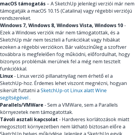
macOS támogatás
– A SketchUp jelenlegi verziói már nem
támogatják a macOS 10.15 (Catalina) vagy régebbi verziójú
rendszereket.
Windows 7, Windows 8, Windows Vista, Windows 10
-
Ezek a Windows verziók már nem támogatottak, és a
SketchUp már nem teszteli a funkciókat vagy hibákat
ezeken a régebbi verziókon. Bár valószínűleg a szoftver
továbbra is megfelelően fog működni, előfordulhat, hogy
bizonyos problémák merülnek fel a még nem tesztelt
funkciókkal.
Linux
‑ Linux verzió pillanatnyilag nem érhető el a
SketchUp-hoz. Érdemes lehet viszont megnézni, hogyan
sikerült futtatni a
SketchUp-ot Linux alatt Wine
segítségével
.
Parallels/VMWare
‑ Sem a VMWare, sem a Parallels
környezetek nem támogatottak.
Távoli asztali kapcsolat
‑ Hardveres korlátozások miatt
megosztott környezetben nem látható biztosan előre a
SketchUp helyes működése. Jelenleg a SketchUp egyik