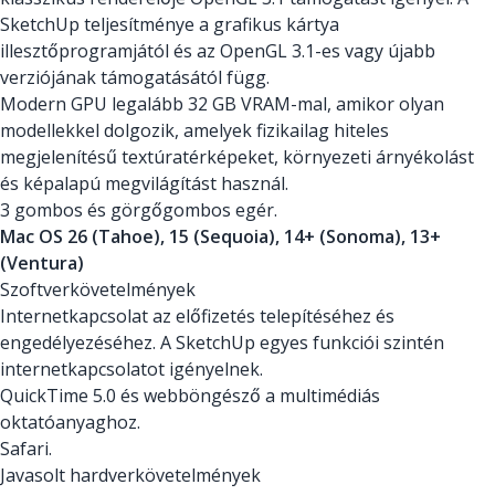
SketchUp teljesítménye a grafikus kártya
illesztőprogramjától és az OpenGL 3.1-es vagy újabb
verziójának támogatásától függ.
Modern GPU legalább 32 GB VRAM-mal, amikor olyan
modellekkel dolgozik, amelyek fizikailag hiteles
megjelenítésű textúratérképeket, környezeti árnyékolást
és képalapú megvilágítást használ.
3 gombos és görgőgombos egér.
Mac OS 26 (Tahoe), 15 (Sequoia), 14+ (Sonoma), 13+
(Ventura)
Szoftverkövetelmények
Internetkapcsolat az előfizetés telepítéséhez és
engedélyezéséhez. A SketchUp egyes funkciói szintén
internetkapcsolatot igényelnek.
QuickTime 5.0 és webböngésző a multimédiás
oktatóanyaghoz.
Safari.
Javasolt hardverkövetelmények