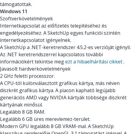
támogatottak.
Windows 11
Szoftverkövetelmények
Internetkapcsolat az előfizetés telepítéséhez és
engedélyezéséhez. A SketchUp egyes funkciói szintén
internetkapcsolatot igényelnek.
A SketchUp a .NET-keretrendszer 4.5.2-es verzióját igényli.
Az .NET keretrendszerrel kapcsolatos további
információkért tekintse meg
ezt a hibaelhárítási cikket
.
Javasolt hardverkövetelmények
2 GHz feletti processzor.
A CPU-tól különválasztott grafikus kártya, más néven
diszkrét grafikus kártya. A piacon kapható legújabb
generációs AMD vagy NVIDIA kártyák többsége diszkrét
kártyának minősül.
Legalább 8 GB RAM.
Legalább 6 GB üres merevlemez-terület.
Modern GPU legalább 8 GB VRAM-mal. A SketchUp
klasszikus renderelője OpenGL 3.1 támogatást igényel. A