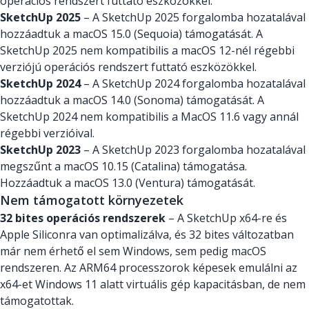
operációs rendszert futtató eszközökkel.
SketchUp 2025
– A SketchUp 2025 forgalomba hozatalával
hozzáadtuk a macOS 15.0 (Sequoia) támogatását. A
SketchUp 2025 nem kompatibilis a macOS 12-nél régebbi
verziójú operációs rendszert futtató eszközökkel.
SketchUp 2024
– A SketchUp 2024 forgalomba hozatalával
hozzáadtuk a macOS 14.0 (Sonoma) támogatását. A
SketchUp 2024 nem kompatibilis a MacOS 11.6 vagy annál
régebbi verzióival.
SketchUp 2023
– A SketchUp 2023 forgalomba hozatalával
megszűnt a macOS 10.15 (Catalina) támogatása.
Hozzáadtuk a macOS 13.0 (Ventura) támogatását.
Nem támogatott környezetek
32 bites operációs rendszerek
– A SketchUp x64-re és
Apple Siliconra van optimalizálva, és 32 bites változatban
már nem érhető el sem Windows, sem pedig macOS
rendszeren. Az ARM64 processzorok képesek emulálni az
x64-et Windows 11 alatt virtuális gép kapacitásban, de nem
támogatottak.