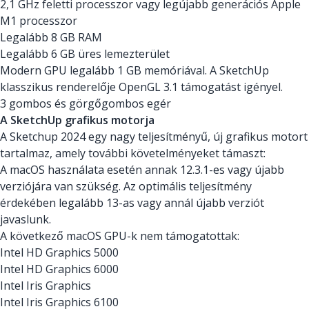
2,1 GHz feletti processzor vagy legújabb generációs Apple
M1 processzor
Legalább 8 GB RAM
Legalább 6 GB üres lemezterület
Modern GPU legalább 1 GB memóriával. A SketchUp
klasszikus renderelője OpenGL 3.1 támogatást igényel.
3 gombos és görgőgombos egér
A SketchUp grafikus motorja
A Sketchup 2024 egy nagy teljesítményű, új grafikus motort
tartalmaz, amely további követelményeket támaszt:
A macOS használata esetén annak 12.3.1-es vagy újabb
verziójára van szükség. Az optimális teljesítmény
érdekében legalább 13-as vagy annál újabb verziót
javaslunk.
A következő macOS GPU-k nem támogatottak:
Intel HD Graphics 5000
Intel HD Graphics 6000
Intel Iris Graphics
Intel Iris Graphics 6100