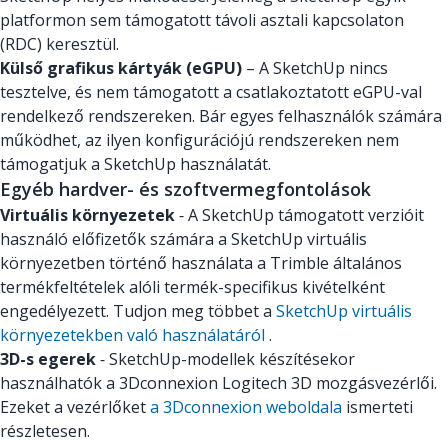
platformon sem támogatott távoli asztali kapcsolaton
(RDC) keresztül.
Külső grafikus kártyák (eGPU)
– A SketchUp nincs
tesztelve, és nem támogatott a csatlakoztatott eGPU-val
rendelkező rendszereken. Bár egyes felhasználók számára
működhet, az ilyen konfigurációjú rendszereken nem
támogatjuk a SketchUp használatát.
Egyéb hardver- és szoftvermegfontolások
Virtuális környezetek
‑ A SketchUp támogatott verzióit
használó előfizetők számára a SketchUp virtuális
környezetben történő használata a Trimble általános
termékfeltételek alóli termék-specifikus kivételként
engedélyezett. Tudjon meg többet a
SketchUp virtuális
környezetekben való használatáról
.
3D-s egerek
‑ SketchUp-modellek készítésekor
használhatók a 3Dconnexion Logitech 3D mozgásvezérlői.
Ezeket a vezérlőket
a 3Dconnexion weboldala
ismerteti
részletesen.