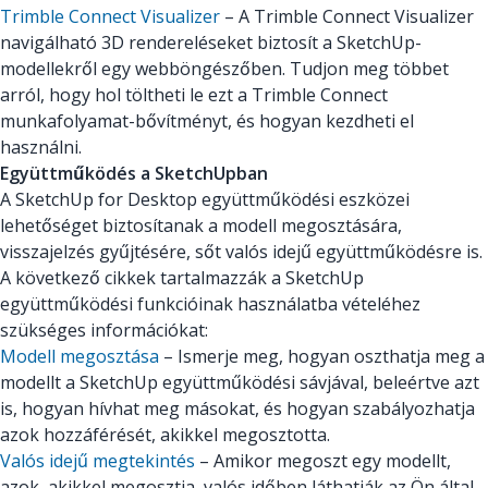
Trimble Connect Visualizer
– A Trimble Connect Visualizer
navigálható 3D rendereléseket biztosít a SketchUp-
modellekről egy webböngészőben. Tudjon meg többet
arról, hogy hol töltheti le ezt a Trimble Connect
munkafolyamat-bővítményt, és hogyan kezdheti el
használni.
Együttműködés a SketchUpban
A SketchUp for Desktop együttműködési eszközei
lehetőséget biztosítanak a modell megosztására,
visszajelzés gyűjtésére, sőt valós idejű együttműködésre is.
A következő cikkek tartalmazzák a SketchUp
együttműködési funkcióinak használatba vételéhez
szükséges információkat:
Modell megosztása
– Ismerje meg, hogyan oszthatja meg a
modellt a SketchUp együttműködési sávjával, beleértve azt
is, hogyan hívhat meg másokat, és hogyan szabályozhatja
azok hozzáférését, akikkel megosztotta.
Valós idejű megtekintés
– Amikor megoszt egy modellt,
azok, akikkel megosztja, valós időben láthatják az Ön által