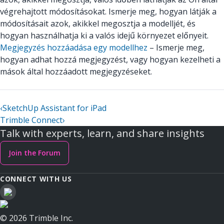
végrehajtott módosításokat. Ismerje meg, hogyan látják a
módosításait azok, akikkel megosztja a modelljét, és
hogyan használhatja ki a valós idejű környezet előnyeit.
Megjegyzés hozzáadása egy modellhez
– Ismerje meg,
hogyan adhat hozzá megjegyzést, vagy hogyan kezelheti a
mások által hozzáadott megjegyzéseket.
‹
SketchUp Assistant for iPad
Trimble Connect
›
Talk with experts, learn, and share insights
Join the Forum
CONNECT WITH US
© 2026 Trimble Inc.