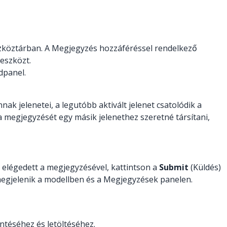
szköztárban. A Megjegyzés hozzáféréssel rendelkező
 eszközt.
dpanel.
k jelenetei, a legutóbb aktivált jelenet csatolódik a
a megjegyzését egy másik jelenethez szeretné társítani,
elégedett a megjegyzésével, kattintson a
Submit
(Küldés)
megjelenik a modellben és a Megjegyzések panelen.
ntéséhez és letöltéséhez.