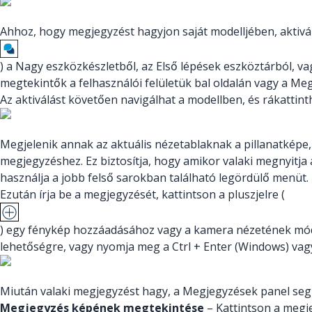
Ahhoz, hogy megjegyzést hagyjon saját modelljében, aktivá
) a Nagy eszközkészletből, az Első lépések eszköztárból,
megtekintők a felhasználói felületük bal oldalán vagy a Me
Az aktiválást követően navigálhat a modellben, és rákattin
Megjelenik annak az aktuális nézetablaknak a pillanatképe, 
megjegyzéshez. Ez biztosítja, hogy amikor valaki megnyitja 
használja a jobb felső sarokban található legördülő menüt.
Ezután írja be a megjegyzését, kattintson a pluszjelre (
) egy fénykép hozzáadásához vagy a kamera nézetének módos
lehetőségre, vagy nyomja meg a Ctrl + Enter (Windows) vag
Miután valaki megjegyzést hagy, a Megjegyzések panel segí
Megjegyzés képének megtekintése
– Kattintson a megj