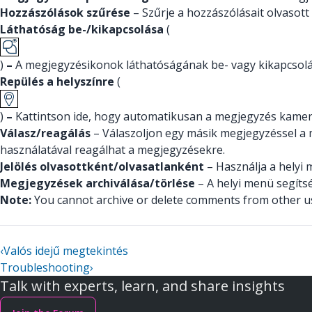
Hozzászólások szűrése
– Szűrje a hozzászólásait olvasott 
Láthatóság be-/kikapcsolása
(
)
–
A megjegyzésikonok láthatóságának be- vagy kikapcsolá
Repülés a helyszínre
(
)
–
Kattintson ide, hogy automatikusan a megjegyzés kamer
Válasz/reagálás
– Válaszoljon egy másik megjegyzéssel a
használatával reagálhat a megjegyzésekre.
Jelölés olvasottként/olvasatlanként
– Használja a helyi 
Megjegyzések archiválása/törlése
– A helyi menü segítsé
Note:
You cannot archive or delete comments from other us
‹
Valós idejű megtekintés
Troubleshooting
›
Talk with experts, learn, and share insights