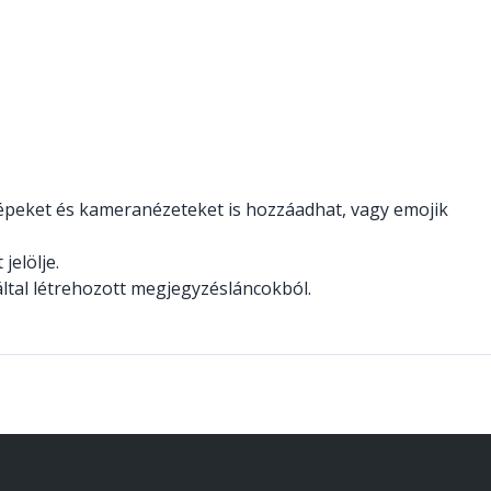
peket és kameranézeteket is hozzáadhat, vagy emojik
jelölje.
által létrehozott megjegyzésláncokból.