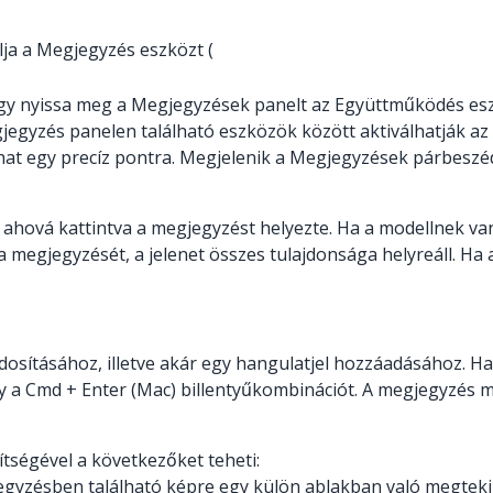
lja a Megjegyzés eszközt (
 vagy nyissa meg a Megjegyzések panelt az Együttműködés e
gjegyzés panelen található eszközök között aktiválhatják az
that egy precíz pontra. Megjelenik a Megjegyzések párbeszé
ahová kattintva a megjegyzést helyezte. Ha a modellnek vanna
a megjegyzését, a jelenet összes tulajdonsága helyreáll. Ha 
ításához, illetve akár egy hangulatjel hozzáadásához. Ha 
y a Cmd + Enter (Mac) billentyűkombinációt. A megjegyzés 
tségével a következőket teheti:
egyzésben található képre egy külön ablakban való megteki