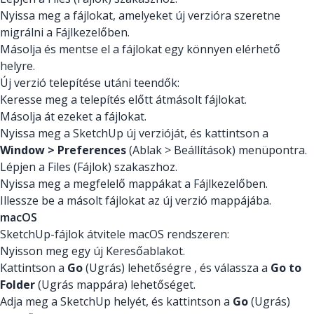
Nyissa meg a fájlokat, amelyeket új verzióra szeretne
migrálni a Fájlkezelőben.
Másolja és mentse el a fájlokat egy könnyen elérhető
helyre.
Új verzió telepítése utáni teendők:
Keresse meg a telepítés előtt átmásolt fájlokat.
Másolja át ezeket a fájlokat.
Nyissa meg a SketchUp új verzióját, és kattintson a
Window > Preferences
(Ablak > Beállítások) menüpontra.
Lépjen a Files (Fájlok) szakaszhoz.
Nyissa meg a megfelelő mappákat a Fájlkezelőben.
Illessze be a másolt fájlokat az új verzió mappájába.
macOS
SketchUp-fájlok átvitele macOS rendszeren:
Nyisson meg egy új Keresőablakot.
Kattintson a
Go
(Ugrás) lehetőségre , és válassza a
Go to
Folder
(Ugrás mappára) lehetőséget.
Adja meg a SketchUp helyét, és kattintson a
Go
(Ugrás)