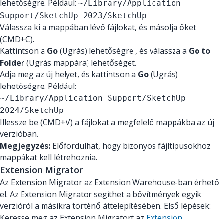
lehetőségre. Például:
~/Library/Application
Support/SketchUp 2023/SketchUp
Válassza ki a mappában lévő fájlokat, és másolja őket
(CMD+C).
Kattintson a
Go
(Ugrás) lehetőségre , és válassza a
Go to
Folder
(Ugrás mappára) lehetőséget.
Adja meg az új helyet, és kattintson a
Go
(Ugrás)
lehetőségre. Például:
~/Library/Application Support/SketchUp
2024/SketchUp
Illessze be (CMD+V) a fájlokat a megfelelő mappákba az új
verzióban.
Megjegyzés:
Előfordulhat, hogy bizonyos fájltípusokhoz
mappákat kell létrehoznia.
Extension Migrator
Az Extension Migrator az Extension Warehouse-ban érhető
el. Az Extension Migrator segíthet a bővítmények egyik
verzióról a másikra történő áttelepítésében. Első lépések:
Keresse meg az Extension Migratort az
Extension