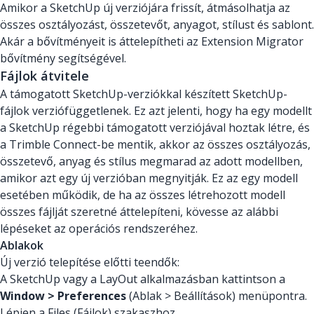
Amikor a SketchUp új verziójára frissít, átmásolhatja az
összes osztályozást, összetevőt, anyagot, stílust és sablont.
Akár a bővítményeit is áttelepítheti az Extension Migrator
bővítmény segítségével.
Fájlok átvitele
A támogatott SketchUp-verziókkal készített SketchUp-
fájlok verziófüggetlenek. Ez azt jelenti, hogy ha egy modellt
a SketchUp régebbi támogatott verziójával hoztak létre, és
a Trimble Connect-be mentik, akkor az összes osztályozás,
összetevő, anyag és stílus megmarad az adott modellben,
amikor azt egy új verzióban megnyitják. Ez az egy modell
esetében működik, de ha az összes létrehozott modell
összes fájlját szeretné áttelepíteni, kövesse az alábbi
lépéseket az operációs rendszeréhez.
Ablakok
Új verzió telepítése előtti teendők:
A SketchUp vagy a LayOut alkalmazásban kattintson a
Window > Preferences
(Ablak > Beállítások) menüpontra.
Lépjen a Files (Fájlok) szakaszhoz.