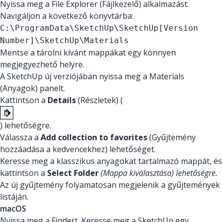
Nyissa meg a File Explorer (Fájlkezelő) alkalmazást.
Navigáljon a következő könyvtárba:
C:\ProgramData\SketchUp\SketchUp[Version
Number]\SketchUp\Materials
Mentse a tárolni kívánt mappákat egy könnyen
megjegyezhető helyre.
A SketchUp új verziójában nyissa meg a Materials
(Anyagok) panelt.
Kattintson a
Details
(Részletek) (
) lehetőségre.
Válassza a
Add collection to favorites
(Gyűjtemény
hozzáadása a kedvencekhez) lehetőséget.
Keresse meg a klasszikus anyagokat tartalmazó mappát, és
kattintson a
Select Folder
(Mappa kiválasztása) lehetőségre.
Az új gyűjtemény folyamatosan megjelenik a gyűjtemények
listáján.
macOS
Nyissa meg a Findert. Keresse meg a SketchUp egy