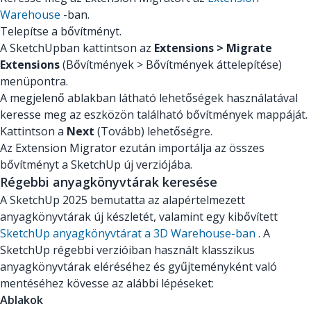
Warehouse
-ban.
Telepítse a bővítményt.
A SketchUpban kattintson az
Extensions > Migrate
Extensions
(Bővítmények > Bővítmények áttelepítése)
menüpontra.
A megjelenő ablakban látható lehetőségek használatával
keresse meg az eszközön található bővítmények mappáját.
Kattintson a
Next
(Tovább) lehetőségre.
Az Extension Migrator ezután importálja az összes
bővítményt a SketchUp új verziójába.
Régebbi anyagkönyvtárak keresése
A SketchUp 2025 bemutatta az alapértelmezett
anyagkönyvtárak új készletét, valamint egy kibővített
SketchUp anyagkönyvtárat a 3D Warehouse-ban
. A
SketchUp régebbi verzióiban használt klasszikus
anyagkönyvtárak eléréséhez és gyűjteményként való
mentéséhez kövesse az alábbi lépéseket:
Ablakok