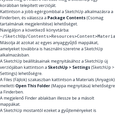
korábban telepített verzióját.
Kattintson a jobb egérgombbal a SketchUp alkalmazásra a
Finderben, és válassza a
Package Contents
(Csomag
tartalmának megjelenítése) lehetőséget.
Navigáljon a következő könyvtárba:
~/SketchUp/Contents>Resources>Content>Materi
Másolja át azokat az egyes anyaggyűjtő mappákat,
amelyeket továbbra is használni szeretne a SketchUp
alkalmazásban.
A SketchUp beállításainak megnyitásához a SketchUp új
verziójában kattintson a
SketchUp > Settings
(SketchUp >
Settings) lehetőségre.
A Files (Fájlok) szakaszban kattintson a Materials (Anyagok)
melletti
Open This Folder
(Mappa megnyitása) lehetőségre
a Finderben.
A megjelenő Finder ablakban illessze be a másolt
mappákat.
A SketchUp mostantól ezeket a gyűjteményeket is