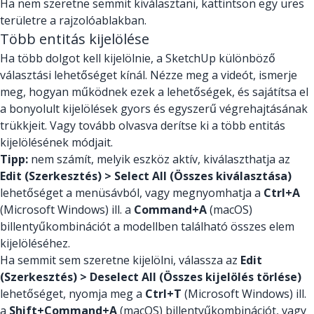
Ha nem szeretne semmit kiválasztani, kattintson egy üres
területre a rajzolóablakban.
Több entitás kijelölése
Ha több dolgot kell kijelölnie, a SketchUp különböző
választási lehetőséget kínál. Nézze meg a videót, ismerje
meg, hogyan működnek ezek a lehetőségek, és sajátítsa el
a bonyolult kijelölések gyors és egyszerű végrehajtásának
trükkjeit. Vagy tovább olvasva derítse ki a több entitás
kijelölésének módjait.
Tipp:
nem számít, melyik eszköz aktív, kiválaszthatja az
Edit (Szerkesztés) > Select All (Összes kiválasztása)
lehetőséget a menüsávból, vagy megnyomhatja a
Ctrl+A
(Microsoft Windows) ill. a
Command+A
(macOS)
billentyűkombinációt a modellben található összes elem
kijelöléséhez.
Ha semmit sem szeretne kijelölni, válassza az
Edit
(Szerkesztés) > Deselect All (Összes kijelölés törlése)
lehetőséget, nyomja meg a
Ctrl+T
(Microsoft Windows) ill.
a
Shift+Command+A
(macOS) billentyűkombinációt, vagy