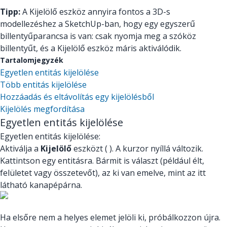
Tipp:
A Kijelölő eszköz annyira fontos a 3D-s
modellezéshez a SketchUp-ban, hogy egy egyszerű
billentyűparancsa is van: csak nyomja meg a szóköz
billentyűt, és a Kijelölő eszköz máris aktiválódik.
Tartalomjegyzék
Egyetlen entitás kijelölése
Több entitás kijelölése
Hozzáadás és eltávolítás egy kijelölésből
Kijelölés megfordítása
Egyetlen entitás kijelölése
Egyetlen entitás kijelölése:
Aktiválja a
Kijelölő
eszközt (
). A kurzor nyíllá változik.
Kattintson egy entitásra. Bármit is választ (például élt,
felületet vagy összetevőt), az ki van emelve, mint az itt
látható kanapépárna.
Ha elsőre nem a helyes elemet jelöli ki, próbálkozzon újra.