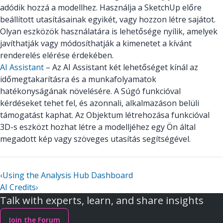
adódik hozzá a modellhez. Használja a SketchUp előre
beállított utasításainak egyikét, vagy hozzon létre sajátot.
Olyan eszközök használatára is lehetősége nyílik, amelyek
javíthatják vagy módosíthatják a kimenetet a kívánt
renderelés elérése érdekében.
AI Assistant
– Az AI Assistant két lehetőséget kínál az
időmegtakarításra és a munkafolyamatok
hatékonyságának növelésére. A Súgó funkcióval
kérdéseket tehet fel, és azonnali, alkalmazáson belüli
támogatást kaphat. Az Objektum létrehozása funkcióval
3D-s eszközt hozhat létre a modelljéhez egy Ön által
megadott kép vagy szöveges utasítás segítségével.
‹
Using the Analysis Hub Dashboard
AI Credits
›
Talk with experts, learn, and share insights
Join the Forum