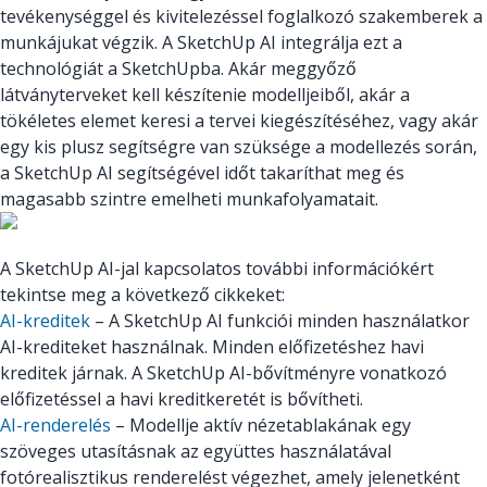
tevékenységgel és kivitelezéssel foglalkozó szakemberek a
munkájukat végzik. A SketchUp AI integrálja ezt a
technológiát a SketchUpba. Akár meggyőző
látványterveket kell készítenie modelljeiből, akár a
tökéletes elemet keresi a tervei kiegészítéséhez, vagy akár
egy kis plusz segítségre van szüksége a modellezés során,
a SketchUp AI segítségével időt takaríthat meg és
magasabb szintre emelheti munkafolyamatait.
A SketchUp AI-jal kapcsolatos további információkért
tekintse meg a következő cikkeket:
AI-kreditek
– A SketchUp AI funkciói minden használatkor
AI-krediteket használnak. Minden előfizetéshez havi
kreditek járnak. A SketchUp AI-bővítményre vonatkozó
előfizetéssel a havi kreditkeretét is bővítheti.
AI-renderelés
– Modellje aktív nézetablakának egy
szöveges utasításnak az együttes használatával
fotórealisztikus renderelést végezhet, amely jelenetként