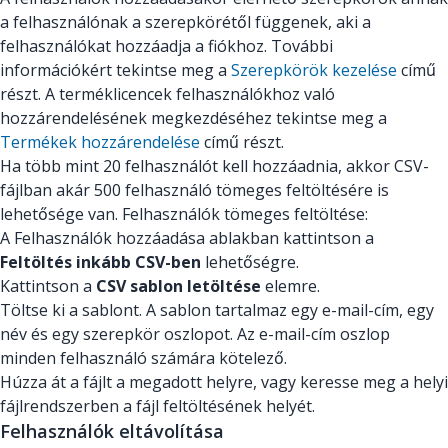
a felhasználónak a szerepkörétől függenek, aki a
felhasználókat hozzáadja a fiókhoz. További
információkért tekintse meg a
Szerepkörök kezelése
című
részt. A terméklicencek felhasználókhoz való
hozzárendelésének megkezdéséhez tekintse meg a
Termékek hozzárendelése
című részt.
Ha több mint 20 felhasználót kell hozzáadnia, akkor CSV-
fájlban akár 500 felhasználó tömeges feltöltésére is
lehetősége van. Felhasználók tömeges feltöltése:
A Felhasználók hozzáadása ablakban kattintson a
Feltöltés inkább CSV-ben
lehetőségre.
Kattintson a
CSV sablon letöltése
elemre.
Töltse ki a sablont. A sablon tartalmaz egy e-mail-cím, egy
név és egy szerepkör oszlopot. Az e-mail-cím oszlop
minden felhasználó számára kötelező.
Húzza át a fájlt a megadott helyre, vagy keresse meg a helyi
fájlrendszerben a fájl feltöltésének helyét.
Felhasználók eltávolítása