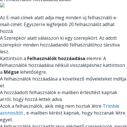
Az E-mail-címek alatt adja meg minden új felhasználó e-
mail-címét. Egyszerre legfeljebb 20 felhasználót adhat
hozzá.
A Szerepkör alatt válasszon ki egy szerepkört. Az adott
szerepkör minden hozzáadandó felhasználóhoz társítva
lesz.
Kattintson a
Felhasználók hozzáadása
elemre. A
felhasználók hozzáadása nélküli visszalépéshez kattintson
a
Mégse
lehetőségre.
A felhasználók hozzáadása a következő műveleteket indítja
el:
A hozzáadott felhasználók e-mailben értesítést kapnak
arról, hogy hozzá lettek adva.
Azok a felhasználók, akik még nem hoztak létre
Trimble
azonosítót
, e-mailben kérést kapnak, hogy hozzanak létre
egyet.
A felhasználók hozzáadásakor elérhető szerepkörök annak