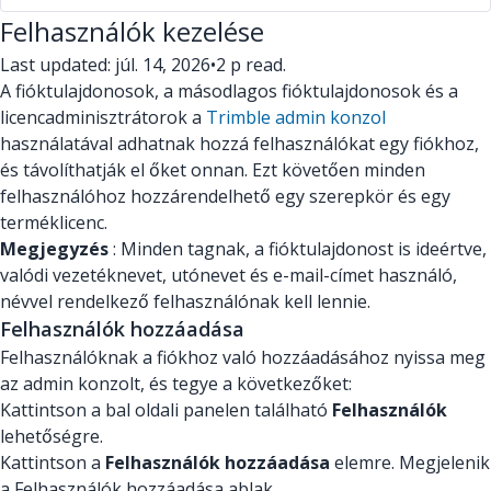
Felhasználók kezelése
Last updated: júl. 14, 2026
•
2 p read.
A fióktulajdonosok, a másodlagos fióktulajdonosok és a
licencadminisztrátorok a
Trimble admin konzol
használatával adhatnak hozzá felhasználókat egy fiókhoz,
és távolíthatják el őket onnan. Ezt követően minden
felhasználóhoz hozzárendelhető egy szerepkör és egy
terméklicenc.
Megjegyzés
: Minden tagnak, a fióktulajdonost is ideértve,
valódi vezetéknevet, utónevet és e-mail-címet használó,
névvel rendelkező felhasználónak kell lennie.
Felhasználók hozzáadása
Felhasználóknak a fiókhoz való hozzáadásához nyissa meg
az admin konzolt, és tegye a következőket:
Kattintson a bal oldali panelen található
Felhasználók
lehetőségre.
Kattintson a
Felhasználók hozzáadása
elemre. Megjelenik
a Felhasználók hozzáadása ablak.