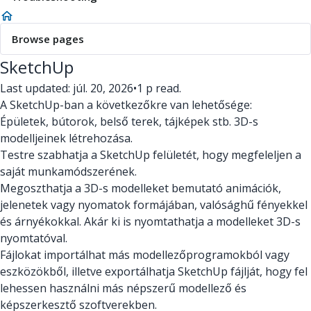
Browse pages
SketchUp
Last updated: júl. 20, 2026
•
1 p read.
A SketchUp-ban a következőkre van lehetősége:
Épületek, bútorok, belső terek, tájképek stb. 3D-s
modelljeinek létrehozása.
Testre szabhatja a SketchUp felületét, hogy megfeleljen a
saját munkamódszerének.
Megoszthatja a 3D-s modelleket bemutató animációk,
jelenetek vagy nyomatok formájában, valósághű fényekkel
és árnyékokkal. Akár ki is nyomtathatja a modelleket 3D-s
nyomtatóval.
Fájlokat importálhat más modellezőprogramokból vagy
eszközökből, illetve exportálhatja SketchUp fájlját, hogy fel
lehessen használni más népszerű modellező és
képszerkesztő szoftverekben.