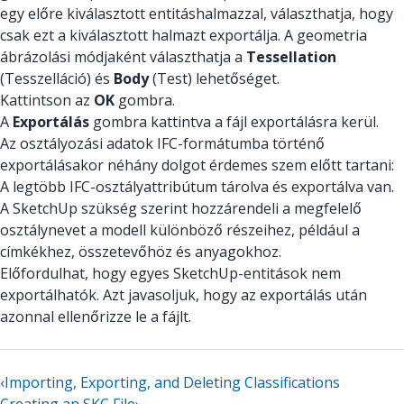
egy előre kiválasztott entitáshalmazzal, választhatja, hogy
csak ezt a kiválasztott halmazt exportálja. A geometria
ábrázolási módjaként választhatja a
Tessellation
(Tesszelláció) és
Body
(Test) lehetőséget.
Kattintson az
OK
gombra.
A
Exportálás
gombra kattintva a fájl exportálásra kerül.
Az osztályozási adatok IFC-formátumba történő
exportálásakor néhány dolgot érdemes szem előtt tartani:
A legtöbb IFC-osztályattribútum tárolva és exportálva van.
A SketchUp szükség szerint hozzárendeli a megfelelő
osztálynevet a modell különböző részeihez, például a
címkékhez, összetevőhöz és anyagokhoz.
Előfordulhat, hogy egyes SketchUp-entitások nem
exportálhatók. Azt javasoljuk, hogy az exportálás után
azonnal ellenőrizze le a fájlt.
‹
Importing, Exporting, and Deleting Classifications