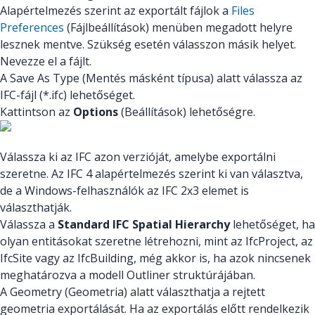
Alapértelmezés szerint az exportált fájlok a
Files
Preferences
(Fájlbeállítások) menüben megadott helyre
lesznek mentve. Szükség esetén válasszon másik helyet.
Nevezze el a fájlt.
A Save As Type (Mentés másként típusa) alatt válassza az
IFC-fájl (*.ifc) lehetőséget.
Kattintson az
Options
(Beállítások) lehetőségre.
Válassza ki az IFC azon verzióját, amelybe exportálni
szeretne. Az IFC 4 alapértelmezés szerint ki van választva,
de a Windows-felhasználók az IFC 2x3 elemet is
választhatják.
Válassza a
Standard IFC Spatial Hierarchy
lehetőséget, ha
olyan entitásokat szeretne létrehozni, mint az IfcProject, az
IfcSite vagy az IfcBuilding, még akkor is, ha azok nincsenek
meghatározva a modell Outliner struktúrájában.
A Geometry (Geometria) alatt választhatja a rejtett
geometria exportálását. Ha az exportálás előtt rendelkezik