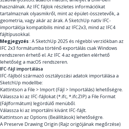
használnak. Az IFC fájlok részletes információkat
tartalmaznak olyasmikről, mint az épület-összetevők, a
geometria, vagy akár az árak. A SketchUp natív IFC-
importálója kompatibilis mind az IFC2x3, mind az IFC4
fájltípusokkal.
Megjegyzés
: A SketchUp 2025 és régebbi verziókban az
IFC 2x3 formátumba történő exportálás csak Windows
rendszeren érhető el. Az IFC 4 az egyetlen elérhető
lehetőség a macOS rendszeren.
IFC-fájl importálása
IFC-fájlból származó osztályozási adatok importálása a
SketchUp modellbe:
Kattintson a File > Import (Fájl > Importálás) lehetőségre.
Válassza ki az IFC-fájlokat (*.ifc, *.ifc.ZIP) a File Format
(Fájlformátum) legördülő menüből.
Válassza ki az importálni kívánt IFC-fájlt.
Kattintson az Options (Beállítások) lehetőségre.
A Preserve Drawing Origin (Rajz origójának megőrzése)