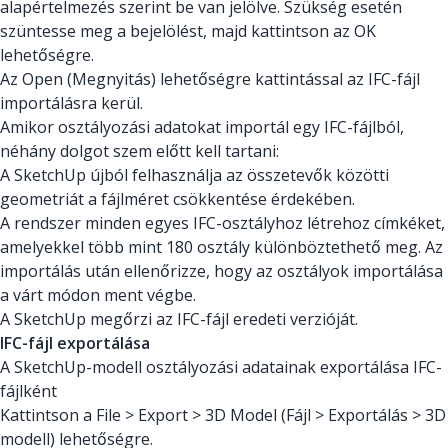
alapértelmezés szerint be van jelölve. Szükség esetén
szüntesse meg a bejelölést, majd kattintson az OK
lehetőségre.
Az Open (Megnyitás) lehetőségre kattintással az IFC-fájl
importálásra kerül.
Amikor osztályozási adatokat importál egy IFC-fájlból,
néhány dolgot szem előtt kell tartani:
A SketchUp újból felhasználja az összetevők közötti
geometriát a fájlméret csökkentése érdekében.
A rendszer minden egyes IFC-osztályhoz létrehoz címkéket,
amelyekkel több mint 180 osztály különböztethető meg. Az
importálás után ellenőrizze, hogy az osztályok importálása
a várt módon ment végbe.
A SketchUp megőrzi az IFC-fájl eredeti verzióját.
IFC-fájl exportálása
A SketchUp-modell osztályozási adatainak exportálása IFC-
fájlként
Kattintson a File > Export > 3D Model (Fájl > Exportálás > 3D
modell) lehetőségre.