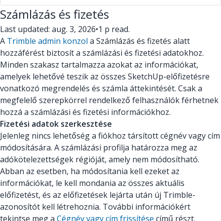
Számlázás és fizetés
Last updated: aug. 3, 2026
•
1 p read.
A
Trimble admin konzol
a Számlázás és fizetés alatt
hozzáférést biztosít a számlázási és fizetési adatokhoz.
Minden szakasz tartalmazza azokat az információkat,
amelyek lehetővé teszik az összes SketchUp-előfizetésre
vonatkozó megrendelés és számla áttekintését. Csak a
megfelelő szerepkörrel rendelkező felhasználók férhetnek
hozzá a számlázási és fizetési információkhoz.
Fizetési adatok szerkesztése
Jelenleg nincs lehetőség a fiókhoz társított cégnév vagy cím
módosítására. A számlázási profilja határozza meg az
adókötelezettségek régióját, amely nem módosítható.
Abban az esetben, ha módosítania kell ezeket az
információkat, le kell mondania az összes aktuális
előfizetést, és az előfizetések lejárta után új Trimble-
azonosítót kell létrehoznia. További információkért
tekintse meg a
Cégnév vagy cím frissítése
című részt.