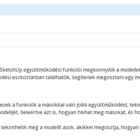
SketchUp együttműködési funkciói megkönnyítik a modellek 
ési eszköztárban találhatók, segítenek megosztani egy mode
 ezek a funkciók a másokkal való jobb együttműködést, teki
delljét, beleértve azt is, hogyan hívhat meg másokat, és h
ekinthetik meg a modellt azok, akikkel megosztja, hogyan l