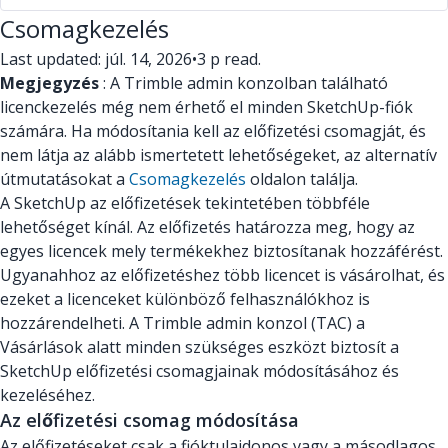
Csomagkezelés
Last updated: júl. 14, 2026
•
3 p read.
Megjegyzés
: A Trimble admin konzolban található
licenckezelés még nem érhető el minden SketchUp-fiók
számára. Ha módosítania kell az előfizetési csomagját, és
nem látja az alább ismertetett lehetőségeket, az alternatív
útmutatásokat a
Csomagkezelés
oldalon találja.
A SketchUp az előfizetések tekintetében többféle
lehetőséget kínál. Az előfizetés határozza meg, hogy az
egyes licencek mely termékekhez biztosítanak hozzáférést.
Ugyanahhoz az előfizetéshez több licencet is vásárolhat, és
ezeket a licenceket különböző felhasználókhoz is
hozzárendelheti. A Trimble admin konzol (TAC) a
Vásárlások alatt minden szükséges eszközt biztosít a
SketchUp előfizetési csomagjainak módosításához és
kezeléséhez.
Az előfizetési csomag módosítása
Az előfizetéseket csak a fióktulajdonos vagy a másodlagos