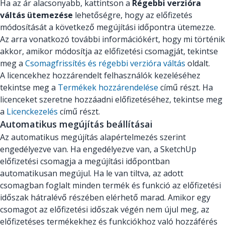
Ha az ár alacsonyabb, kattintson a
Régebbi verzióra
váltás ütemezése
lehetőségre, hogy az előfizetés
módosítását a következő megújítási időpontra ütemezze.
Az arra vonatkozó további információkért, hogy mi történik
akkor, amikor módosítja az előfizetési csomagját, tekintse
meg a
Csomagfrissítés és régebbi verzióra váltás
oldalt.
A licencekhez hozzárendelt felhasználók kezeléséhez
tekintse meg a
Termékek hozzárendelése
című részt. Ha
licenceket szeretne hozzáadni előfizetéséhez, tekintse meg
a
Licenckezelés
című részt.
Automatikus megújítás beállításai
Az automatikus megújítás alapértelmezés szerint
engedélyezve van. Ha engedélyezve van, a SketchUp
előfizetési csomagja a megújítási időpontban
automatikusan megújul. Ha le van tiltva, az adott
csomagban foglalt minden termék és funkció az előfizetési
időszak hátralévő részében elérhető marad. Amikor egy
csomagot az előfizetési időszak végén nem újul meg, az
előfizetéses termékekhez és funkciókhoz való hozzáférés