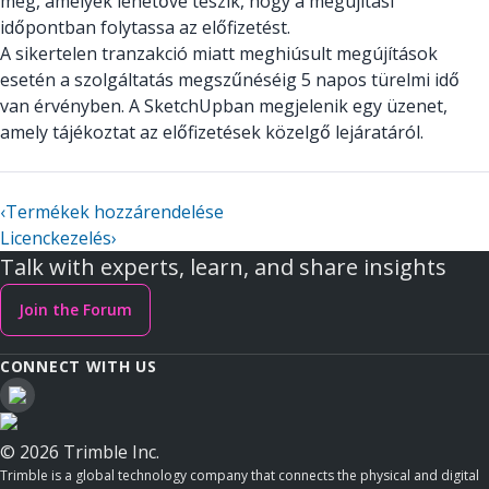
meg, amelyek lehetővé teszik, hogy a megújítási
időpontban folytassa az előfizetést.
A sikertelen tranzakció miatt meghiúsult megújítások
esetén a szolgáltatás megszűnéséig 5 napos türelmi idő
van érvényben. A SketchUpban megjelenik egy üzenet,
amely tájékoztat az előfizetések közelgő lejáratáról.
‹
Termékek hozzárendelése
Licenckezelés
›
Talk with experts, learn, and share insights
Join the Forum
CONNECT WITH US
© 2026 Trimble Inc.
Trimble is a global technology company that connects the physical and digital