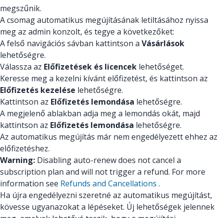
megszűnik.
A csomag automatikus megújításának letiltásához nyissa
meg az admin konzolt, és tegye a következőket:
A felső navigációs sávban kattintson a
Vásárlások
lehetőségre.
Válassza az
Előfizetések és licencek
lehetőséget.
Keresse meg a kezelni kívánt előfizetést, és kattintson az
Előfizetés kezelése
lehetőségre.
Kattintson az
Előfizetés lemondása
lehetőségre.
A megjelenő ablakban adja meg a lemondás okát, majd
kattintson az
Előfizetés lemondása
lehetőségre.
Az automatikus megújítás már nem engedélyezett ehhez az
előfizetéshez.
Warning:
Disabling auto-renew does not cancel a
subscription plan and will not trigger a refund. For more
information see
Refunds and Cancellations
.
Ha újra engedélyezni szeretné az automatikus megújítást,
kövesse ugyanazokat a lépéseket. Új lehetőségek jelennek