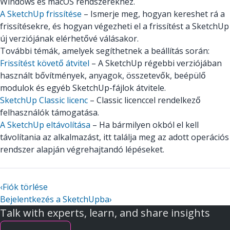
Windows és macOS rendszerekhez.
A SketchUp frissítése
– Ismerje meg, hogyan kereshet rá a
frissítésekre, és hogyan végezheti el a frissítést a SketchUp
új verziójának elérhetővé válásakor.
További témák, amelyek segíthetnek a beállítás során:
Frissítést követő átvitel
– A SketchUp régebbi verziójában
használt bővítmények, anyagok, összetevők, beépülő
modulok és egyéb SketchUp-fájlok átvitele.
SketchUp Classic licenc
– Classic licenccel rendelkező
felhasználók támogatása.
A SketchUp eltávolítása
– Ha bármilyen okból el kell
távolítania az alkalmazást, itt találja meg az adott operációs
rendszer alapján végrehajtandó lépéseket.
‹
Fiók törlése
Bejelentkezés a SketchUpba
›
Talk with experts, learn, and share insights