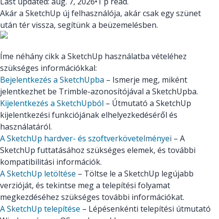
Last updated: aug. 7, 2026
•
1 p read.
Akár a SketchUp új felhasználója, akár csak egy szünet
után tér vissza, segítünk a beüzemelésben.
Íme néhány cikk a SketchUp használatba vételéhez
szükséges információkkal:
Bejelentkezés a SketchUpba
– Ismerje meg, miként
jelentkezhet be Trimble-azonosítójával a SketchUpba.
Kijelentkezés a SketchUpból
– Útmutató a SketchUp
kijelentkezési funkciójának elhelyezkedéséről és
használatáról.
A SketchUp hardver- és szoftverkövetelményei
– A
SketchUp futtatásához szükséges elemek, és további
kompatibilitási információk.
A SketchUp letöltése
– Töltse le a SketchUp legújabb
verzióját, és tekintse meg a telepítési folyamat
megkezdéséhez szükséges további információkat.
A SketchUp telepítése
– Lépésenkénti telepítési útmutató