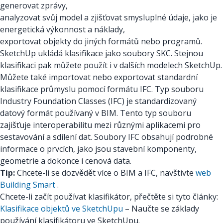
generovat zprávy,
analyzovat svůj model a zjišťovat smysluplné údaje, jako je
energetická výkonnost a náklady,
exportovat objekty do jiných formátů nebo programů.
SketchUp ukládá klasifikace jako soubory SKC. Stejnou
klasifikaci pak můžete použít i v dalších modelech SketchUp.
Můžete také importovat nebo exportovat standardní
klasifikace průmyslu pomocí formátu IFC. Typ souboru
Industry Foundation Classes (IFC) je standardizovaný
datový formát používaný v BIM. Tento typ souboru
zajišťuje interoperabilitu mezi různými aplikacemi pro
sestavování a sdílení dat. Soubory IFC obsahují podrobné
informace o prvcích, jako jsou stavební komponenty,
geometrie a dokonce i cenová data.
Tip:
Chcete-li se dozvědět více o BIM a IFC, navštivte
web
Building Smart
.
Chcete-li začít používat klasifikátor, přečtěte si tyto články:
Klasifikace objektů ve SketchUpu
– Naučte se základy
používání klasifikátoru ve SketchUpu.