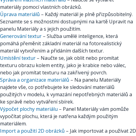
materiály pomocí vlastních obrázků.
Úprava materiálů
– Každý materiál je plně přizpůsobitelný.
Seznamte se s možnostmi dostupnými na kartě Upravit na
panelu Materiály a s jejich použitím.
Generování textur
– Služba umělé inteligence, která
pomáhá přeměnit základní materiál na fotorealistický
materiál vytvořením a přidáním dalších textur.
Umístění textur
– Naučte se, jak oblit nebo promítat
texturu obrazu kolem entity, jako je krabice nebo válec,
nebo jak promítat texturu na zakřivený povrch.
Správa a organizace materiálů
– Na panelu Materiály
najdete vše, co potřebujete ke sledování materiálů
použitých v modelu, k vymazání nepotřebných materiálů a
ke správě nebo vytváření sbírek.
Výpočet plochy materiálu
– Panel Materiály vám pomůže
vypočítat plochu, která je natřena každým použitým
materiálem.
Import a použití 2D obrázků
– Jak importovat a používat 2D