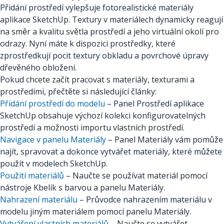
Přidání prostředí vylepšuje fotorealistické materiály
aplikace SketchUp. Textury v materiálech dynamicky reagují
na směr a kvalitu světla prostředí a jeho virtuální okolí pro
odrazy. Nyní máte k dispozici prostředky, které
zprostředkují pocit textury obkladu a povrchové úpravy
dřevěného obložení.
Pokud chcete začít pracovat s materiály, texturami a
prostředími, přečtěte si následující články:
Přidání prostředí do modelu
– Panel Prostředí aplikace
SketchUp obsahuje výchozí kolekci konfigurovatelných
prostředí a možnosti importu vlastních prostředí.
Navigace v panelu Materiály
– Panel Materiály vám pomůže
najít, spravovat a dokonce vytvářet materiály, které můžete
použít v modelech SketchUp.
Použití materiálů
– Naučte se používat materiál pomocí
nástroje Kbelík s barvou a panelu Materiály.
Nahrazení materiálu
– Průvodce nahrazením materiálu v
modelu jiným materiálem pomocí panelu Materiály.
Vytváření vlastních materiálů
– Naučte se vytvářet