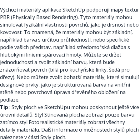
Výchozí materiály aplikace SketchUp podporují mapy textur
PBR (Physically Based Rendering). Tyto materiály mohou
simulovat fyzikální vlastnosti povrchů, jako je drsnost nebo
kovovost. To znamená, že materiály mohou být základní,
například barva s určitou průhledností, nebo specifické
podle vašich představ, například středomořská dlažba s
hlubokými liniemi spárovací hmoty. Můžete se držet
jednoduchosti a zvolit základní barvu, která bude
znázorňovat povrch (bílá pro kuchyňské linky, šedá pro
dřezy). Nebo můžete zvolit bohatší materiály, které simulují
designové prvky, jako je strukturovaná barva na vnitřní
stěně nebo povrchová úprava dřevěného obložení na
podlaze.
Tip
: Styly ploch ve SketchUpu mohou poskytnout ještě více
úrovní detailů. Styl Stínovaná plocha zobrazí pouze barvu,
zatímco styl Fotorealistické materiály zobrazí všechny
detaily materiálu. Další informace o možnostech stylů ploch
naleznete v části Styly ploch.