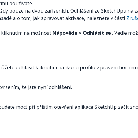
rmu používáte.
vždy pouze na dvou zařízeních. Odhlášení ze SketchUpu na 
zásadě a o tom, jak spravovat aktivace, naleznete v části
Zruše
 kliknutím na možnost
Nápověda > Odhlásit se
. Vedle mož
ůžete odhlásit kliknutím na ikonu profilu v pravém horní
rzením, že jste nyní odhlášeni.
udete moct při příštím otevření aplikace SketchUp začít zn