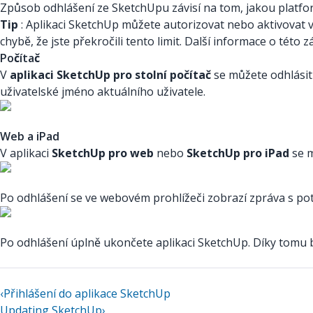
Způsob odhlášení ze SketchUpu závisí na tom, jakou platfo
Tip
: Aplikaci SketchUp můžete autorizovat nebo aktivovat 
chybě, že jste překročili tento limit. Další informace o této 
Počítač
V
aplikaci SketchUp pro stolní počítač
se můžete odhlásit
uživatelské jméno aktuálního uživatele.
Web a iPad
V aplikaci
SketchUp pro web
nebo
SketchUp pro iPad
se m
Po odhlášení se ve webovém prohlížeči zobrazí zpráva s potv
Po odhlášení úplně ukončete aplikaci SketchUp. Díky tomu b
‹
Přihlášení do aplikace SketchUp
Updating SketchUp
›