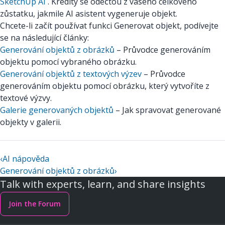
SketchUp AI
. Kredity se odečtou z vašeho celkového
zůstatku, jakmile AI asistent vygeneruje objekt.
Chcete-li začít používat funkci Generovat objekt, podívejte
se na následující články:
Generování objektů z obrázků
– Průvodce generováním
objektu pomocí vybraného obrázku.
Generování objektů z textových výzev
– Průvodce
generováním objektu pomocí obrázku, který vytvoříte z
textové výzvy.
Galerie generovaných objektů
– Jak spravovat generované
objekty v galerii.
‹
AI nápověda
Generování objektů z obrázků
›
Talk with experts, learn, and share insights
Join the Forum