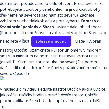
dosáhnout požadovaného úhlu otočení. Představte si, že
potřebujete otočit celý dalekohled na jinou část oblohy
(řekněme na severozápad namísto severu). Začněte
výběrem celého dalekohledu a poté vyberte
Kamera >
Standardní pohledy > Shora
, uvidíte dalekohled shora.
(Podrobnosti o možnostech zobrazení v aplikaci SketchUp
naleznete v části
.) Máte-li vybrán
Zobrazení modelu
nástroj
Otočit
, uzamknete kurzor úhloměru v modrém
směru a kliknutím na horní část nastavíte vrchol úhlu
(detail 1). Kliknutím spusťte úhel na sever (2) a potom
dalším kliknutím dokončete úhel v požadovaném směru na
severozápad (3).
V následujícím videu sledujte nástroj Otočit v akci a uvidíte,
jak otáčet ručičky hodin a otevřít dveře trezoru, složit
plochu aplikace SketchUp do papírového letadla a další.