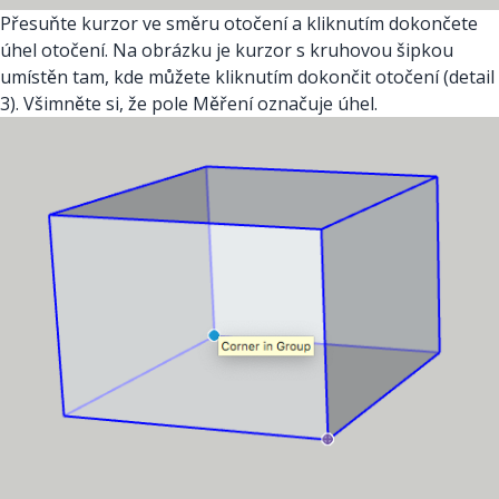
Přesuňte kurzor ve směru otočení a kliknutím dokončete
úhel otočení. Na obrázku je kurzor s kruhovou šipkou
umístěn tam, kde můžete kliknutím dokončit otočení (detail
3). Všimněte si, že pole Měření označuje úhel.