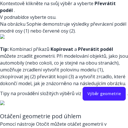
Kontextově klikněte na svůj výběr a vyberte
Převrátit
podél
.
V podnabídce vyberte osu.
Na obrázku Sophie demonstruje výsledky převrácení podél
modré osy (1) nebo červené osy (2).
Tip:
Kombinací příkazů
Kopírovat
a
Převrátit podél
můžete zrcadlit geometrii. Při modelování objektů, jako jsou
automobily (nebo cokoli, co je stejné na obou stranách),
umožňuje zrcadlení vytvořit polovinu modelu (1),
zkopírovat jej (2) převrátit kopii (3) a vytvořit zrcadlo, které
dokončí model, jak je znázorněno na následujícím obrázku.
Tipy na provádění složitých výběrů viz
.
Výběr geometrie
Otáčení geometrie pod úhlem
Pomocí nástroje Otočit můžete otáčet geometrii v