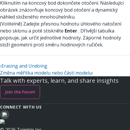
Kliknutím na koncový bod dokončete otočení. Následující
obrázek znázorňuje koncový bod otočení a dynamický
náhled složeného mnohoúhelníku.
(Volitelně) Zadejte přesnou hodnotu úhlového natočení
nebo sklonu a poté stiskněte
Enter
. Dřívější tabulka
popisuje, jak určit jednotlivé hodnoty. Záporné hodnoty
složí geometrii proti směru hodinových ručiček.
‹
Erasing and Undoing
Změna měřítka modelu nebo částí modelu
›
Talk with experts, learn, and share insights
Join the Forum
CONNECT WITH US
© 2026 Trimble Inc.