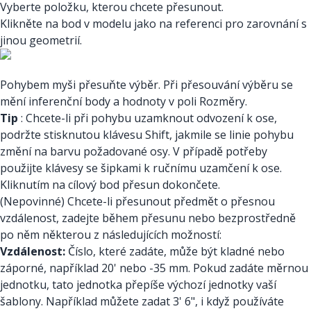
Vyberte položku, kterou chcete přesunout.
Klikněte na bod v modelu jako na referenci pro zarovnání s
jinou geometrií.
Pohybem myši přesuňte výběr. Při přesouvání výběru se
mění inferenční body a hodnoty v poli Rozměry.
Tip
: Chcete-li při pohybu uzamknout odvození k ose,
podržte stisknutou klávesu Shift, jakmile se linie pohybu
změní na barvu požadované osy. V případě potřeby
použijte klávesy se šipkami k ručnímu uzamčení k ose.
Kliknutím na cílový bod přesun dokončete.
(Nepovinné) Chcete-li přesunout předmět o přesnou
vzdálenost, zadejte během přesunu nebo bezprostředně
po něm některou z následujících možností:
Vzdálenost:
Číslo, které zadáte, může být kladné nebo
záporné, například 20' nebo -35 mm. Pokud zadáte měrnou
jednotku, tato jednotka přepíše výchozí jednotky vaší
šablony. Například můžete zadat 3' 6", i když používáte