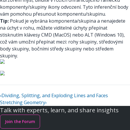
kurzorem myši, uvidíte v rozích ohraničujícího rámečku
komponenty/skupiny ikony odvození. Tyto inferenční body
vám pomohou přesunout komponentu/skupinu.
Tip:
Pokud je vybrána komponenta/skupina a nenajedete
na úchyt v rohu, můžete viditelné úchyty přepínat
stisknutím klávesy CMD (MacOS) nebo ALT (Windows 10),
což vám umožní přepínat mezi: rohy skupiny, středovými
body skupiny, bočními středy skupiny nebo středem
skupiny.
‹
Dividing, Splitting, and Exploding Lines and Faces
Stretching Geometry
›
Talk with experts, learn, and share insights
Join the Forum