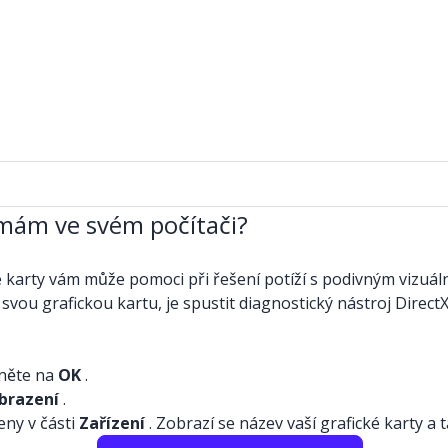
u mám ve svém počítači?
é karty vám může pomoci při řešení potíží s podivným vizuál
svou grafickou kartu, je spustit diagnostický nástroj DirectX
kněte na
OK
.
brazení
.
eny v části
Zařízení
. Zobrazí se název vaší grafické karty a 