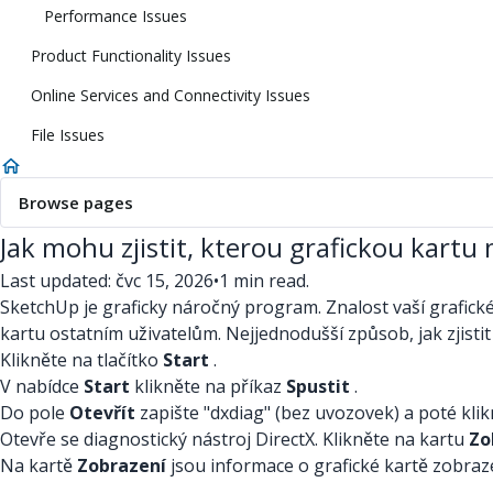
Performance Issues
Product Functionality Issues
Online Services and Connectivity Issues
File Issues
Browse pages
Jak mohu zjistit, kterou grafickou kart
Last updated: čvc 15, 2026
•
1 min read.
SketchUp je graficky náročný program. Znalost vaší grafick
kartu ostatním uživatelům. Nejjednodušší způsob, jak zjistit 
Klikněte na tlačítko
Start
.
V nabídce
Start
klikněte na příkaz
Spustit
.
Do pole
Otevřít
zapište "dxdiag" (bez uvozovek) a poté kli
Otevře se diagnostický nástroj DirectX. Klikněte na kartu
Zo
Na kartě
Zobrazení
jsou informace o grafické kartě zobraz