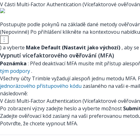
V části Multi-Factor Authentication (Vícefaktorové ověřován
Postupujte podle pokynů na základě dané metody ověřován
(Nepovinné) Po přihlášení klikněte na kontextovou nabídku
) a vyberte
Make Default (Nastavit jako výchozí)
, aby se
Vypnutí vícefaktorového ověřování (MFA)
Poznámka
: Před deaktivací MFA musíte mít přístup ales
tým podpory
.
Všechny účty Trimble vyžadují alespoň jednu metodu MFA. Po
jednorázového přístupového kódu
zaslaného na vaši e-mail
následovně:
V části Multi-Factor Authentication (Vícefaktorové ověřová
Po zobrazení výzvy zadejte heslo a vyberte možnost
Submit
Zadejte ověřovací kód zaslaný na vaši preferovanou metod
Potvrďte, že chcete vypnout MFA.