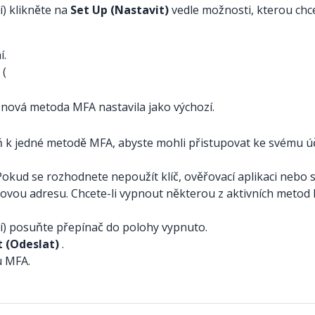
í) klikněte na
Set Up (Nastavit)
vedle možnosti, kterou chce
í.
 (
 nová metoda MFA nastavila jako výchozí.
poň k jedné metodě MFA, abyste mohli přistupovat ke svému
kud se rozhodnete nepoužít klíč, ověřovací aplikaci nebo s
ovou adresu. Chcete-li vypnout některou z aktivních metod
ní) posuňte přepínač do polohy vypnuto.
 (Odeslat)
.
u MFA.