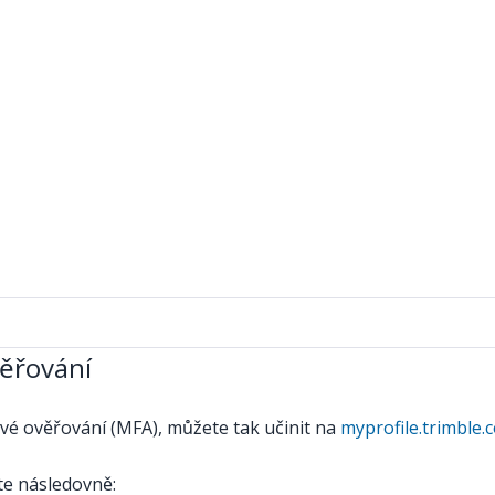
věřování
vé ověřování (MFA), můžete tak učinit na
myprofile.trimble.
te následovně: