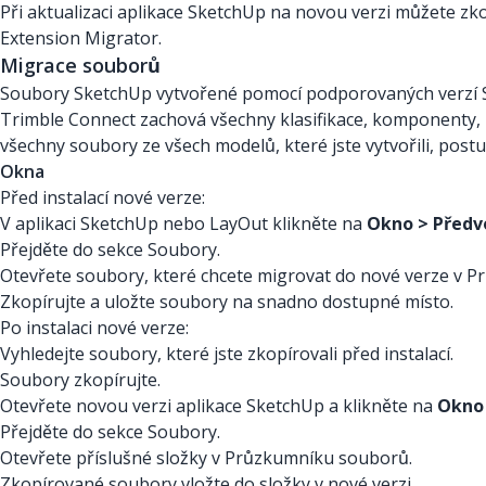
Při aktualizaci aplikace SketchUp na novou verzi můžete zko
Extension Migrator.
Migrace souborů
Soubory SketchUp vytvořené pomocí podporovaných verzí S
Trimble Connect zachová všechny klasifikace, komponenty, m
všechny soubory ze všech modelů, které jste vytvořili, pos
Okna
Před instalací nové verze:
V aplikaci SketchUp nebo LayOut klikněte na
Okno > Předv
Přejděte do sekce Soubory.
Otevřete soubory, které chcete migrovat do nové verze v 
Zkopírujte a uložte soubory na snadno dostupné místo.
Po instalaci nové verze:
Vyhledejte soubory, které jste zkopírovali před instalací.
Soubory zkopírujte.
Otevřete novou verzi aplikace SketchUp a klikněte na
Okno 
Přejděte do sekce Soubory.
Otevřete příslušné složky v Průzkumníku souborů.
Zkopírované soubory vložte do složky v nové verzi.