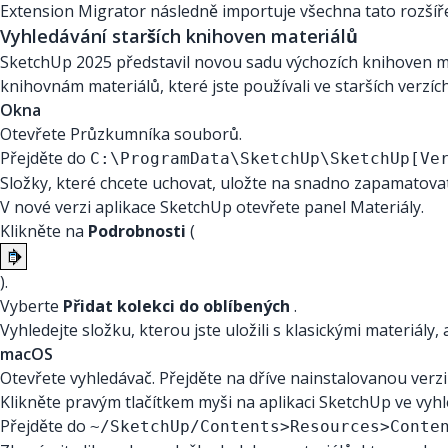
Extension Migrator následně importuje všechna tato rozšíř
Vyhledávání starších knihoven materiálů
SketchUp 2025 představil novou sadu výchozích knihoven m
knihovnám materiálů, které jste používali ve starších verzích
Okna
Otevřete Průzkumníka souborů.
Přejděte do
C:\ProgramData\SketchUp\SketchUp[Ve
Složky, které chcete uchovat, uložte na snadno zapamatova
V nové verzi aplikace SketchUp otevřete panel Materiály.
Klikněte na
Podrobnosti
(
).
Vyberte
Přidat kolekci do oblíbených
.
Vyhledejte složku, kterou jste uložili s klasickými materiály,
macOS
Otevřete vyhledávač. Přejděte na dříve nainstalovanou verzi
Klikněte pravým tlačítkem myši na aplikaci SketchUp ve vyh
Přejděte do
~/SketchUp/Contents>Resources>Conte