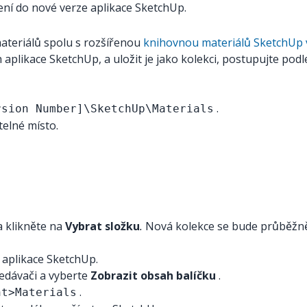
ení do nové verze aplikace SketchUp.
ateriálů spolu s rozšířenou
knihovnou materiálů SketchUp v
 aplikace SketchUp, a uložit je jako kolekci, postupujte podl
.
rsion Number]\SketchUp\Materials
telné místo.
 a klikněte na
Vybrat složku
.
Nová kolekce se bude průběžně
 aplikace SketchUp.
ledávači a vyberte
Zobrazit obsah balíčku
.
.
nt>Materials