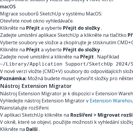
macOS
Migrace souborů SketchUp v systému MacOS:
Otevřete nové okno vyhledávače.
Klikněte na
Přejít
a vyberte
Přejít do složky
.
Zadejte umístění aplikace SketchUp a klikněte na tlačítko
Př
Vyberte soubory ve složce a zkopírujte je stisknutím CMD+C
Klikněte na
Přejít
a vyberte
Přejít do složky
.
Zadejte nové umístění a klikněte na
Přejít
. Například
~/Library/Application Support/SketchUp 2024/
V nové verzi vložte (CMD+V) soubory do odpovídajících slož
Poznámka:
Možná budete muset vytvořit složky pro někter
Nástroj Extension Migrator
Nástroj Extension Migrator je k dispozici v Extension Ware
Vyhledejte nástroj Extension Migrator v
Extension Wareho
Nainstalujte rozšíření.
V aplikaci SketchUp klikněte na
Rozšíření > Migrovat rozší
V okně, které se objeví, použijte možnosti k vyhledání složk
Klikněte na
Další
.