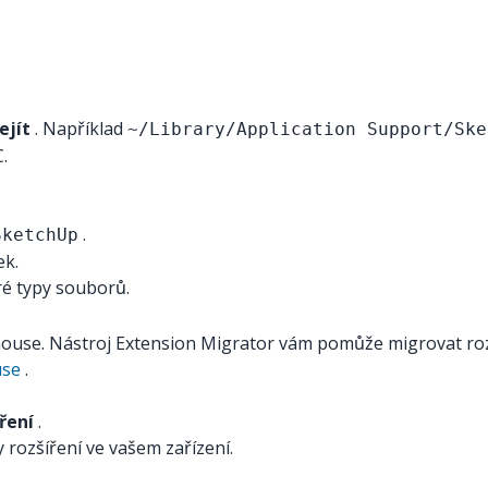
ejít
. Například
~/Library/Application Support/Ske
.
.
SketchUp
ek.
é typy souborů.
house. Nástroj Extension Migrator vám pomůže migrovat rozší
use
.
ření
.
y rozšíření ve vašem zařízení.