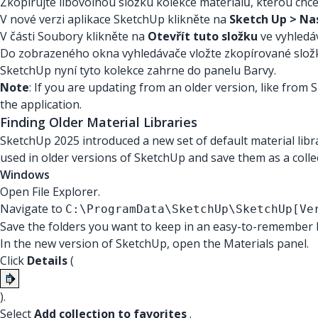
Zkopírujte libovolnou složku kolekce materiálů, kterou chc
V nové verzi aplikace SketchUp klikněte na
Sketch Up > Na
V části Soubory klikněte na
Otevřít tuto složku
ve vyhledáv
Do zobrazeného okna vyhledávače vložte zkopírované složk
SketchUp nyní tyto kolekce zahrne do panelu Barvy.
Note
: If you are updating from an older version, like fro
the application.
Finding Older Material Libraries
SketchUp 2025 introduced a new set of default material lib
used in older versions of SketchUp and save them as a collec
Windows
Open File Explorer.
Navigate to
C:\ProgramData\SketchUp\SketchUp[Ve
Save the folders you want to keep in an easy-to-remember l
In the new version of SketchUp, open the Materials panel.
Click
Details
(
).
Select
Add collection to favorites
.