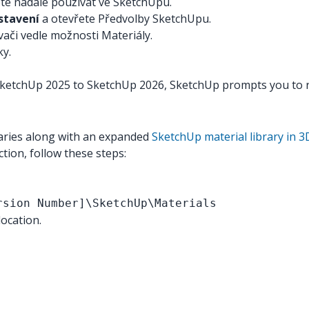
ete nadále používat ve SketchUpu.
stavení
a otevřete Předvolby SketchUpu.
ači vedle možnosti Materiály.
y.
m SketchUp 2025 to SketchUp 2026, SketchUp prompts you to ru
raries along with an expanded
SketchUp material library in
tion, follow these steps:
rsion Number]\SketchUp\Materials
ocation.