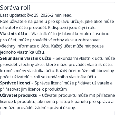
Správa rolí
Last updated: čvc 29, 2026
•
2 min read.
Role uživatele na panelu pro správu určuje, jaké akce může
uživatel v účtu provádět. K dispozici jsou čtyři role:
Vlastník účtu
– Vlastník účtu je hlavní kontaktní osobou
pro účet, může provádět všechny akce a zobrazovat
všechny informace o účtu. Každý účet může mít pouze
jednoho vlastníka účtu.
Sekundární vlastník účtu
– Sekundární vlastník účtu může
provádět všechny akce, které může provádět vlastník účtu,
kromě změny vlastníka účtu. Každý účet může mít libovolný
počet uživatelů s rolí sekundárního vlastníka účtu.
Správce licencí
– Správce licencí může přidávat uživatele a
přiřazovat jim licence k produktům.
Uživatel produktu
– Uživatel produktu může mít přiřazené
licence k produktu, ale nemá přístup k panelu pro správu a
nemůže provádět žádné správní úkony.
Role
Administrativní akce
Column 3
Column 4
Column 5
Co