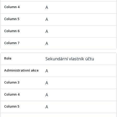
A
A
A
A
Sekundární vlastník účtu
A
A
A
A