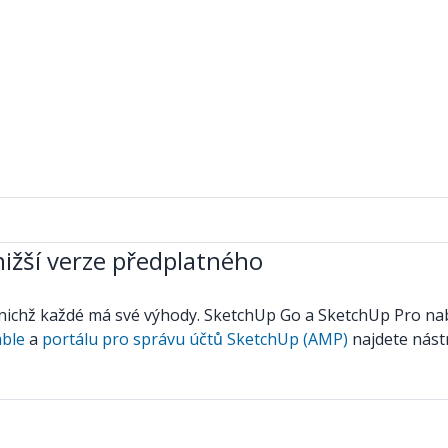
ižší verze předplatného
ichž každé má své výhody. SketchUp Go a SketchUp Pro nabíz
mble
a
portálu pro správu účtů SketchUp (AMP)
najdete nást