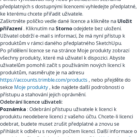
předplatných s dostupnými licencemi vyhledejte předplatné,
ke kterému chcete přiřadit uživatele.
Zaškrtněte políčko vedle dané licence a klikněte na
Uložit
přiřazení
. Kliknutím na
Storno
odejdete bez uložení.
Uživatel obdrží e-mail s informací, že má nyní přístup k
produktům v rámci daného předplatného SketchUpu.
Po přidělení licence se na stránce Moje produkty zobrazí
všechny produkty, které má uživatel k dispozici. Abyste
uživatelům pomohli začít s používáním nových licencí k
produktům, nasměrujte je na adresu
https://accounts.trimble.com/products
, nebo přejděte do
sekce
Moje produkty
, kde najdete další podrobnosti o
přístupu a stahování jejich oprávnění.
Odebrání licence uživateli:
Poznámka
: Odebrání přístupu uživatele k licenci k
produktu neodebere licenci z vašeho účtu. Chcete-li licenci
odebrat, budete muset zrušit předplatné a znovu se
přihlásit k odběru s novým počtem licencí. Další informace o