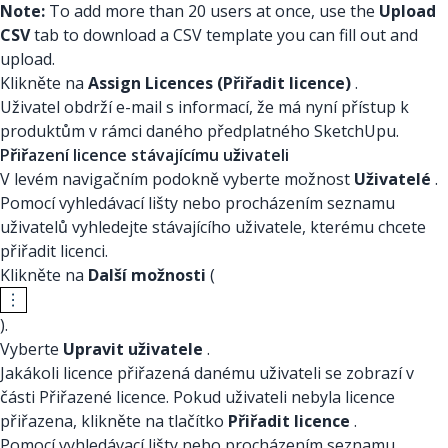
Note:
To add more than 20 users at once, use the
Upload
CSV
tab to download a CSV template you can fill out and
upload.
Klikněte na
Assign Licences (Přiřadit licence)
.
Uživatel obdrží e-mail s informací, že má nyní přístup k
produktům v rámci daného předplatného SketchUpu.
Přiřazení licence stávajícímu uživateli
V levém navigačním podokně vyberte možnost
Uživatelé
.
Pomocí vyhledávací lišty nebo procházením seznamu
uživatelů vyhledejte stávajícího uživatele, kterému chcete
přiřadit licenci.
Klikněte na
Další možnosti
(
).
Vyberte
Upravit uživatele
.
Jakákoli licence přiřazená danému uživateli se zobrazí v
části Přiřazené licence. Pokud uživateli nebyla licence
přiřazena, klikněte na tlačítko
Přiřadit licence
.
Pomocí vyhledávací lišty nebo procházením seznamu