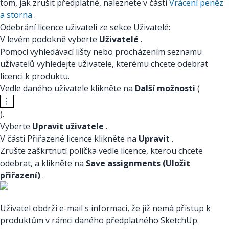
tom, jak zrušit předplatné, naleznete v části
Vrácení peněz
a storna
.
Odebrání licence uživateli ze sekce Uživatelé:
V levém podokně vyberte
Uživatelé
.
Pomocí vyhledávací lišty nebo procházením seznamu
uživatelů vyhledejte uživatele, kterému chcete odebrat
licenci k produktu.
Vedle daného uživatele klikněte na
Další možnosti
(
).
Vyberte
Upravit uživatele
.
V části Přiřazené licence klikněte na
Upravit
.
Zrušte zaškrtnutí políčka vedle licence, kterou chcete
odebrat, a klikněte na
Save assignments (Uložit
přiřazení)
.
Uživatel obdrží e-mail s informací, že již nemá přístup k
produktům v rámci daného předplatného SketchUp.