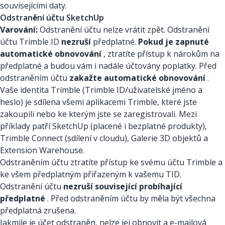
souvisejícími daty.
Odstranění účtu SketchUp
Varování:
Odstranění účtu nelze vrátit zpět. Odstranění
účtu Trimble ID
nezruší
předplatné.
Pokud je zapnuté
automatické obnovování
, ztratíte přístup k nárokům na
předplatné a budou vám i nadále účtovány poplatky. Před
odstraněním účtu
zakažte automatické obnovování
.
Vaše identita Trimble (Trimble ID/uživatelské jméno a
heslo) je sdílena všemi aplikacemi Trimble, které jste
zakoupili nebo ke kterým jste se zaregistrovali. Mezi
příklady patří SketchUp (placené i bezplatné produkty),
Trimble Connect (sdílení v cloudu), Galerie 3D objektů a
Extension Warehouse.
Odstraněním účtu ztratíte přístup ke svému účtu Trimble a
ke všem předplatným přiřazeným k vašemu TID.
Odstranění účtu
nezruší související probíhající
předplatné
. Před odstraněním účtu by měla být všechna
předplatná zrušena.
Jakmile je účet odstraněn, nelze jej obnovit a e-mailová