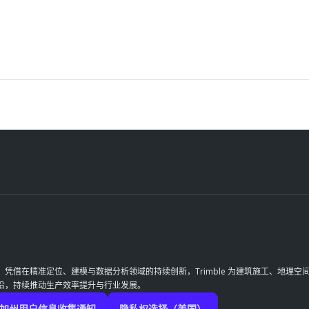
革。凭借在精准定位、建模与数据分析领域的持续创新，Trimble 为建筑施工、地
前沿，持续推动生产效率提升与行业发展。
加州用户信息收集通知
隐私权选择（美国）