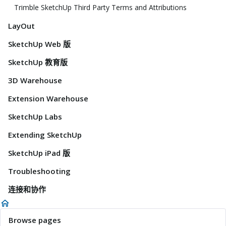
Trimble SketchUp Third Party Terms and Attributions
LayOut
SketchUp Web 版
SketchUp 教育版
3D Warehouse
Extension Warehouse
SketchUp Labs
Extending SketchUp
SketchUp iPad 版
Troubleshooting
连接和协作
Browse pages