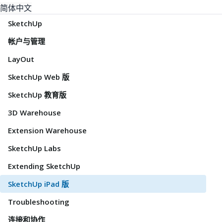
简体中文
SketchUp
帐户与管理
LayOut
SketchUp Web 版
SketchUp 教育版
3D Warehouse
Extension Warehouse
SketchUp Labs
Extending SketchUp
SketchUp iPad 版
Troubleshooting
连接和协作