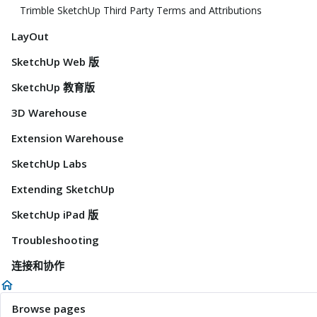
Trimble SketchUp Third Party Terms and Attributions
LayOut
SketchUp Web 版
SketchUp 教育版
3D Warehouse
Extension Warehouse
SketchUp Labs
Extending SketchUp
SketchUp iPad 版
Troubleshooting
连接和协作
Browse pages