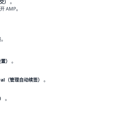
提交）
。
 AMP。
费。
划设置）
。
newal（管理自动续签）
。
）
。