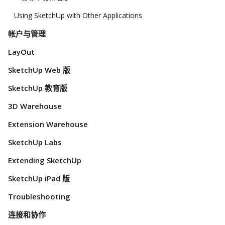
Using SketchUp with Other Applications
帐户与管理
LayOut
SketchUp Web 版
SketchUp 教育版
3D Warehouse
Extension Warehouse
SketchUp Labs
Extending SketchUp
SketchUp iPad 版
Troubleshooting
连接和协作