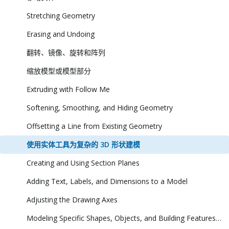
Stretching Geometry
Erasing and Undoing
翻转、镜像、旋转和阵列
缩放模型或模型部分
Extruding with Follow Me
Softening, Smoothing, and Hiding Geometry
Offsetting a Line from Existing Geometry
使用实体工具为复杂的 3D 形状建模
Creating and Using Section Planes
Adding Text, Labels, and Dimensions to a Model
Adjusting the Drawing Axes
Modeling Specific Shapes, Objects, and Building Features in 3D