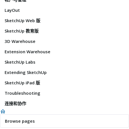
LayOut
SketchUp Web 版
SketchUp 教育版
3D Warehouse
Extension Warehouse
SketchUp Labs
Extending SketchUp
SketchUp iPad 版
Troubleshooting
连接和协作
Browse pages