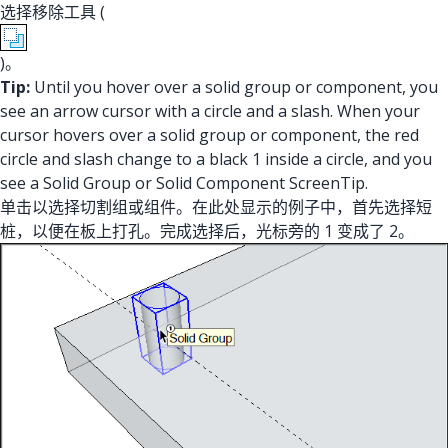
选择移除工具 (
)。
Tip:
Until you hover over a solid group or component, you
see an arrow cursor with a circle and a slash. When your
cursor hovers over a solid group or component, the red
circle and slash change to a black 1 inside a circle, and you
see a Solid Group or Solid Component ScreenTip.
单击以选择切割组或组件。在此处显示的例子中，首先选择短
桩，以便在板上打孔。完成选择后，光标旁的 1 变成了 2。