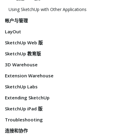
Using SketchUp with Other Applications
帐户与管理
LayOut
SketchUp Web 版
SketchUp 教育版
3D Warehouse
Extension Warehouse
SketchUp Labs
Extending SketchUp
SketchUp iPad 版
Troubleshooting
连接和协作