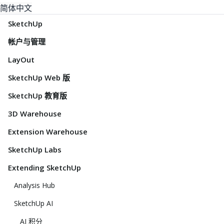
简体中文
SketchUp
帐户与管理
LayOut
SketchUp Web 版
SketchUp 教育版
3D Warehouse
Extension Warehouse
SketchUp Labs
Extending SketchUp
Analysis Hub
SketchUp AI
AI 积分