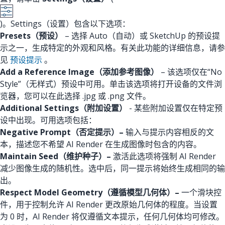
)。Settings（设置）包含以下选项：
Presets（预设）
– 选择 Auto（自动）或 SketchUp 的预设提
示之一，生成特定的外观和风格。有关此功能的详细信息，请参
见
预设提示
。
Add a Reference Image（添加参考图像）
– 该选项仅在“No
Style”（无样式）预设中可用。单击该选项将打开设备的文件浏
览器，您可以在此选择 .jpg 或 .png 文件。
Additional Settings（附加设置）
- 某些附加设置仅在特定预
设中出现。可用选项包括：
Negative Prompt（否定提示）–
输入与提示内容相反的文
本，描述您不希望 AI Render 在生成图像时包含的内容。
Maintain Seed（维护种子）–
激活此选项将强制 AI Render
减少图像生成的随机性。选中后，同一提示将始终生成相同的输
出。
Respect Model Geometry（遵循模型几何体）–
一个滑块控
件，用于控制允许 AI Render 更改原始几何体的程度。当设置
为 0 时，AI Render 将仅遵循文本提示，任何几何体均可修改。