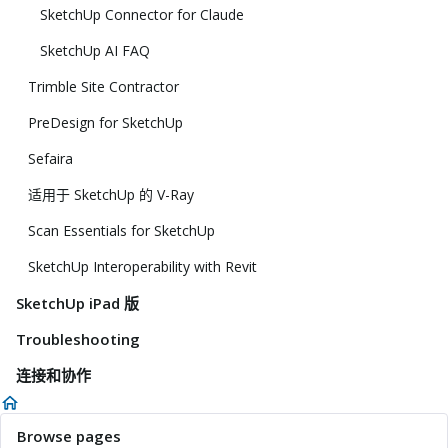
SketchUp Connector for Claude
SketchUp AI FAQ
Trimble Site Contractor
PreDesign for SketchUp
Sefaira
适用于 SketchUp 的 V-Ray
Scan Essentials for SketchUp
SketchUp Interoperability with Revit
SketchUp iPad 版
Troubleshooting
连接和协作
Browse pages