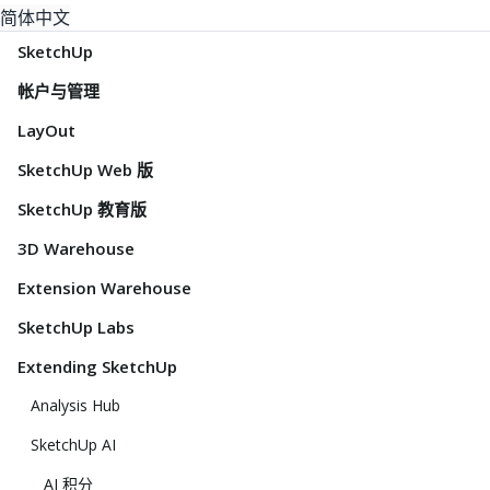
简体中文
SketchUp
帐户与管理
LayOut
SketchUp Web 版
SketchUp 教育版
3D Warehouse
Extension Warehouse
SketchUp Labs
Extending SketchUp
Analysis Hub
SketchUp AI
AI 积分