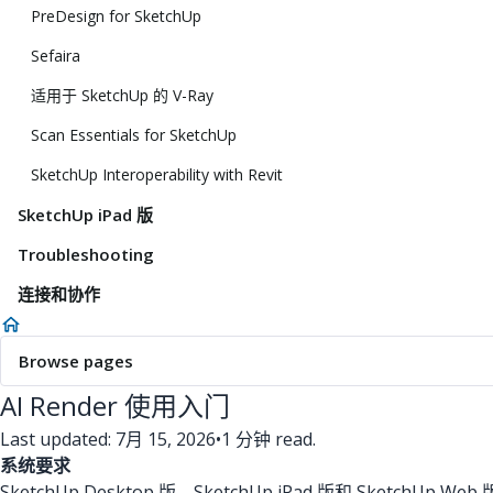
PreDesign for SketchUp
Sefaira
适用于 SketchUp 的 V-Ray
Scan Essentials for SketchUp
SketchUp Interoperability with Revit
SketchUp iPad 版
Troubleshooting
连接和协作
Browse pages
AI Render 使用入门
Last updated: 7月 15, 2026
•
1 分钟 read.
系统要求
SketchUp Desktop 版、SketchUp iPad 版和 SketchUp Web