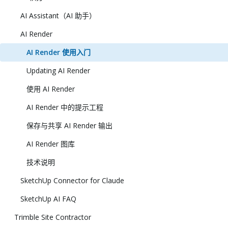
AI Assistant（AI 助手）
AI Render
AI Render 使用入门
Updating AI Render
使用 AI Render
AI Render 中的提示工程
保存与共享 AI Render 输出
AI Render 图库
技术说明
SketchUp Connector for Claude
SketchUp AI FAQ
Trimble Site Contractor