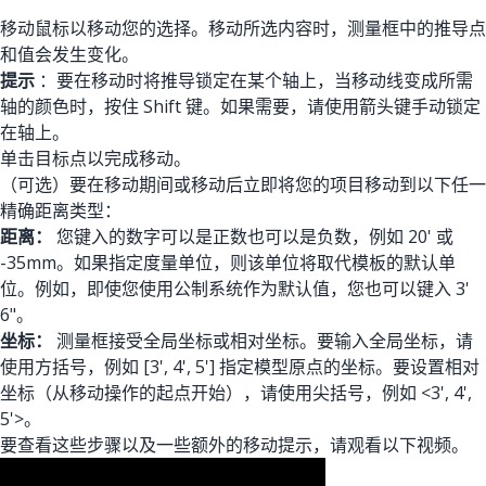
移动鼠标以移动您的选择。移动所选内容时，测量框中的推导点
和值会发生变化。
提示
：要在移动时将推导锁定在某个轴上，当移动线变成所需
轴的颜色时，按住 Shift 键。如果需要，请使用箭头键手动锁定
在轴上。
单击目标点以完成移动。
（可选）要在移动期间或移动后立即将您的项目移动到以下任一
精确距离类型：
距离：
您键入的数字可以是正数也可以是负数，例如 20' 或
-35mm。如果指定度量单位，则该单位将取代模板的默认单
位。例如，即使您使用公制系统作为默认值，您也可以键入 3'
6"。
坐标：
测量框接受全局坐标或相对坐标。要输入全局坐标，请
使用方括号，例如 [3', 4', 5'] 指定模型原点的坐标。要设置相对
坐标（从移动操作的起点开始），请使用尖括号，例如 <3', 4',
5'>。
要查看这些步骤以及一些额外的移动提示，请观看以下视频。