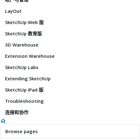
LayOut
SketchUp Web 版
SketchUp 教育版
3D Warehouse
Extension Warehouse
SketchUp Labs
Extending SketchUp
SketchUp iPad 版
Troubleshooting
连接和协作
Browse pages