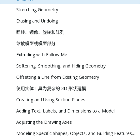
Stretching Geometry
Erasing and Undoing
翻转、镜像、旋转和阵列
缩放模型或模型部分
Extruding with Follow Me
Softening, Smoothing, and Hiding Geometry
Offsetting a Line from Existing Geometry
使用实体工具为复杂的 3D 形状建模
Creating and Using Section Planes
Adding Text, Labels, and Dimensions to a Model
Adjusting the Drawing Axes
Modeling Specific Shapes, Objects, and Building Features in 3D