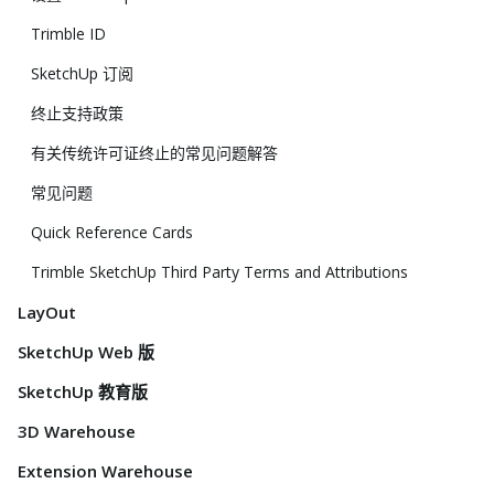
Trimble ID
SketchUp 订阅
终止支持政策
有关传统许可证终止的常见问题解答
常见问题
Quick Reference Cards
Trimble SketchUp Third Party Terms and Attributions
LayOut
SketchUp Web 版
SketchUp 教育版
3D Warehouse
Extension Warehouse