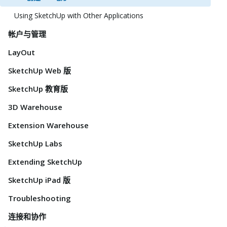
Using SketchUp with Other Applications
帐户与管理
LayOut
SketchUp Web 版
SketchUp 教育版
3D Warehouse
Extension Warehouse
SketchUp Labs
Extending SketchUp
SketchUp iPad 版
Troubleshooting
连接和协作